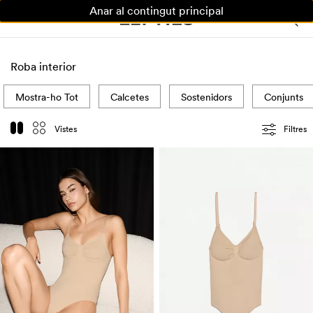
Anar al contingut principal
DONA
HOME
NENS
Roba interior
Mostra-ho Tot
Calcetes
Sostenidors
Conjunts
Vistes
Filtres