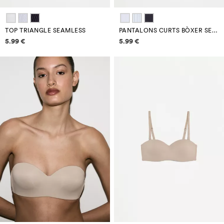
TOP TRIANGLE SEAMLESS
PANTALONS CURTS BÒXER SEAMLESS
Informació de preus
Informació de preus
5.99 €
5.99 €