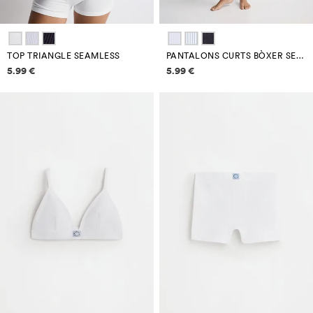
TOP TRIANGLE SEAMLESS
PANTALONS CURTS BÒXER SEAMLESS
Informació de preus
Informació de preus
5.99 €
5.99 €