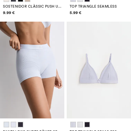
SOSTENIDOR CLÀSSIC PUSH UP MICROFIBRA
TOP TRIANGLE SEAMLESS
Informació de preus
Informació de preus
9.99 €
5.99 €