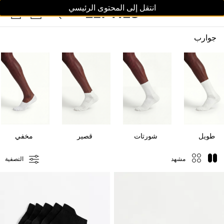
انتقل إلى المحتوى الرئيسي
النساء
الرجال
أطفال
جوارب
طويل
شورتات
قصير
مخفي
مشهد
التصفية