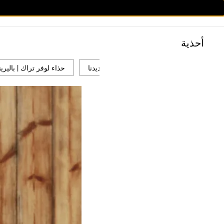
أحذية
عرض الكل
جديدنا
حذاء لوفر تراك | باليرين