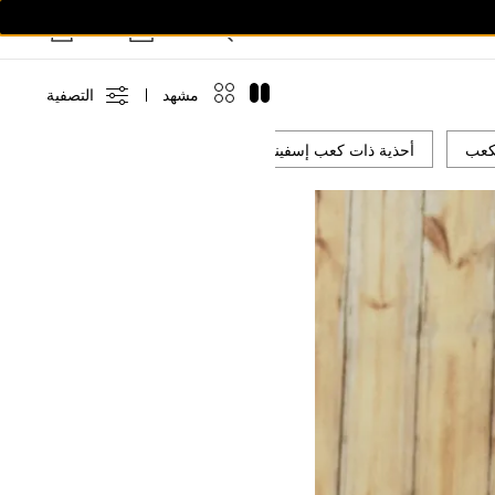
مشهد
التصفية
كعب
أحذية ذات كعب إسفيني
صنادل منزلية