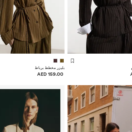
بليزر مخطط برباط
ر
معلومات الأسعار
159.00 AED