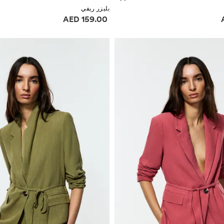
بليزر ريفي
ر
معلومات الأسعار
159.00 AED