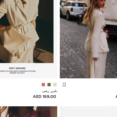
بليزر ريفي
ر
معلومات الأسعار
159.00 AED