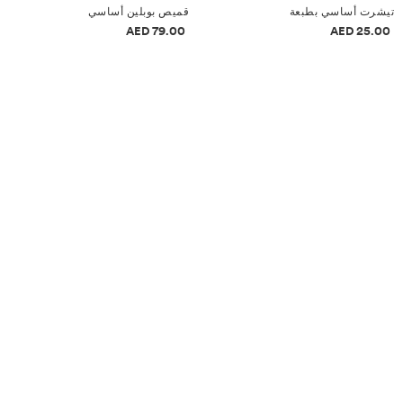
تيشرت أساسي بطبعة
قميص بوبلين أساسي
معلومات الأسعار
معلومات الأسعار
79.00 AED
25.00 AED