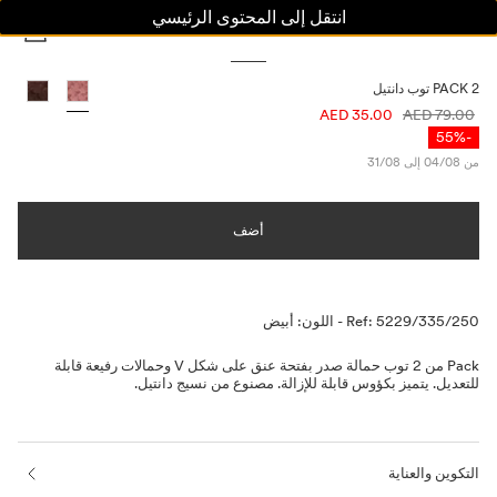
انتقل إلى المحتوى الرئيسي
النساء
الرجال
أطفال
PACK 2 توب دانتيل
معلومات الأسعار
35.00 AED
79.00 AED
-55%
من 04/08 إلى 31/08
أضف
الوصف
Ref: 5229/335/250
-
اللون: أبيض
Pack من 2 توب حمالة صدر بفتحة عنق على شكل V وحمالات رفيعة قابلة
للتعديل. يتميز بكؤوس قابلة للإزالة. مصنوع من نسيج دانتيل.
التكوين والعناية