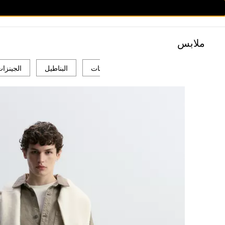
ملابس
كتان | مع لسان الكتان
الشورتات
البناطيل
الجينزا