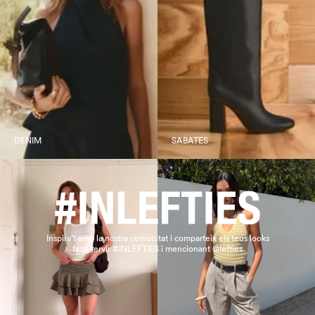
DENIM
SABATES
Inspira’t amb la nostra comunitat i comparteix els teus looks
fent servir #INLEFTIES i mencionant @lefties