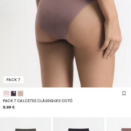
PACK 7
PACK 7 CALCETES CLÀSSIQUES COTÓ
Informació de preus
9,99 €