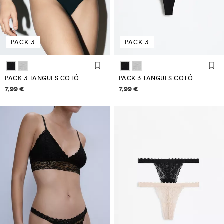
PACK 3
PACK 3
PACK 3 TANGUES COTÓ
PACK 3 TANGUES COTÓ
Informació de preus
Informació de preus
7,99 €
7,99 €