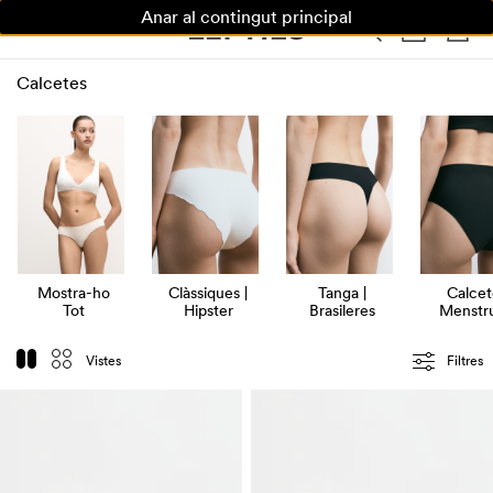
Anar al contingut principal
DONA
HOME
NENS
CASA
Calcetes
Mostra-ho
Clàssiques |
Tanga |
Calcet
Tot
Hipster
Brasileres
Menstru
Vistes
Filtres