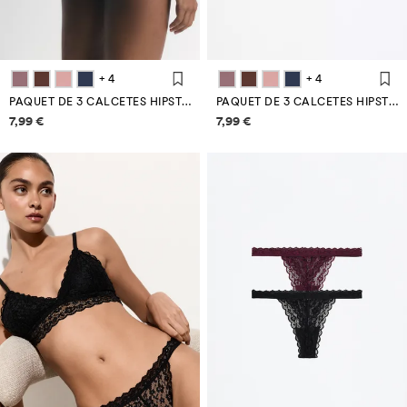
+ 4
+ 4
PAQUET DE 3 CALCETES HIPSTER DE MICROFIBRA
PAQUET DE 3 CALCETES HIPSTER DE MICROFIBRA
Informació de preus
Informació de preus
7,99 €
7,99 €