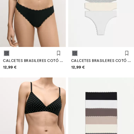
CALCETES BRASILERES COTÓ (PACK 7)
CALCETES BRASILERES COTÓ (PACK 7)
Informació de preus
Informació de preus
12,99 €
12,99 €