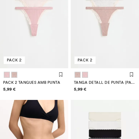
PACK 2
PACK 2
PACK 2 TANGUES AMB PUNTA
TANGA DETALL DE PUNTA (PACK 2)
Informació de preus
Informació de preus
5,99 €
5,99 €