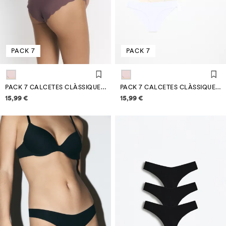
PACK 7
PACK 7
PACK 7 CALCETES CLÀSSIQUES MICROFIBRA
PACK 7 CALCETES CLÀSSIQUES MICROFIBRA
Informació de preus
Informació de preus
15,99 €
15,99 €