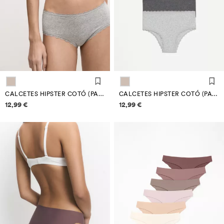
CALCETES HIPSTER COTÓ (PACK 7)
CALCETES HIPSTER COTÓ (PACK 7)
Informació de preus
Informació de preus
12,99 €
12,99 €