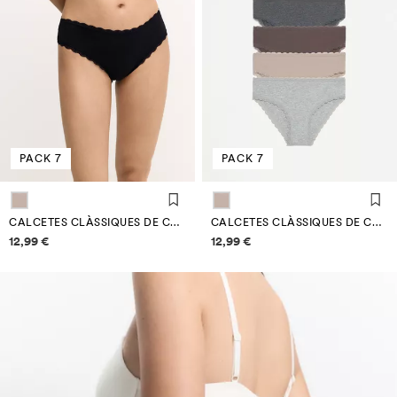
PACK 7
PACK 7
CALCETES CLÀSSIQUES DE COTÓ (PACK 7)
CALCETES CLÀSSIQUES DE COTÓ (PACK 7)
Informació de preus
Informació de preus
12,99 €
12,99 €