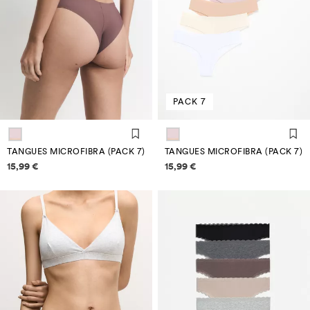
PACK 7
TANGUES MICROFIBRA (PACK 7)
TANGUES MICROFIBRA (PACK 7)
Informació de preus
Informació de preus
15,99 €
15,99 €