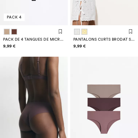
PACK 4
PACK DE 4 TANGUES DE MICROFIBRA
PANTALONS CURTS BRODAT SUÍS
Informació de preus
Informació de preus
9,99 €
9,99 €