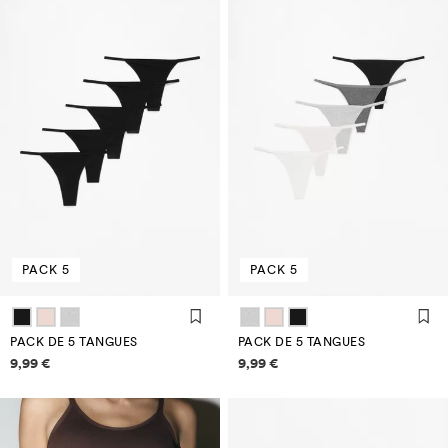
PACK 5
PACK 5
PACK DE 5 TANGUES
PACK DE 5 TANGUES
Informació de preus
Informació de preus
9,99 €
9,99 €