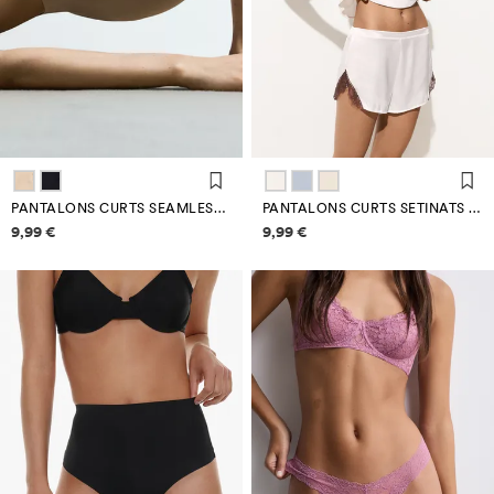
PANTALONS CURTS SEAMLESS MODELADORS
PANTALONS CURTS SETINATS AMB PUNTA
Informació de preus
Informació de preus
9,99 €
9,99 €