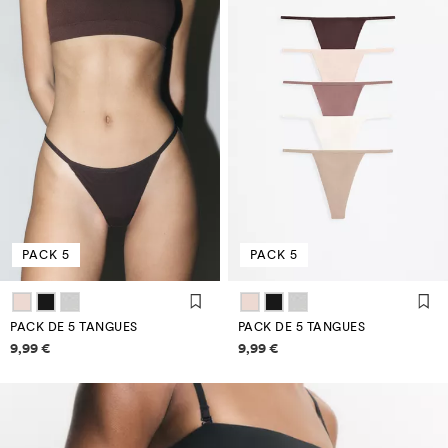
PACK 5
PACK 5
PACK DE 5 TANGUES
PACK DE 5 TANGUES
Informació de preus
Informació de preus
9,99 €
9,99 €