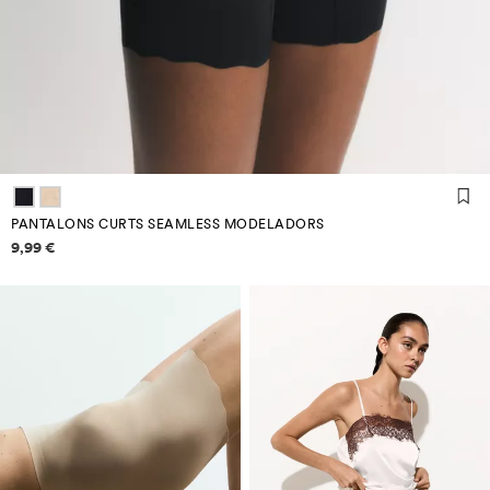
PANTALONS CURTS SEAMLESS MODELADORS
Informació de preus
9,99 €