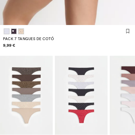
PACK 7 TANGUES DE COTÓ
Informació de preus
9,99 €