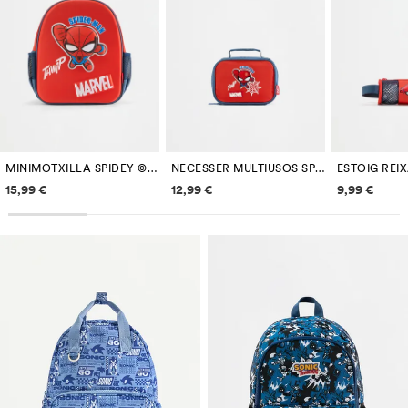
MINIMOTXILLA SPIDEY ©MARVEL
NECESSER MULTIUSOS SPIDEY ©MARVEL
Informació de preus
Informació de preus
Informac
15,99 €
12,99 €
9,99 €