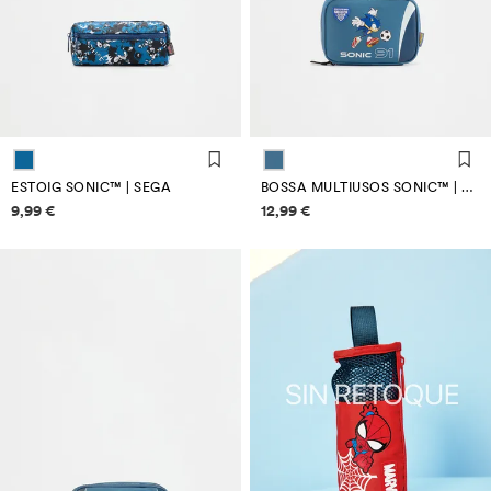
ESTOIG SONIC™ | SEGA
BOSSA MULTIUSOS SONIC™ | SEGA
Informació de preus
Informació de preus
9,99 €
12,99 €