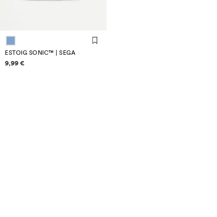
ESTOIG SONIC™ | SEGA
Informació de preus
9,99 €