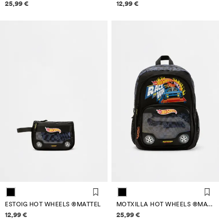
Informació de preus
Informació de preus
25,99 €
12,99 €
ESTOIG HOT WHEELS ®MATTEL
MOTXILLA HOT WHEELS ®MATTEL
Informació de preus
Informació de preus
12,99 €
25,99 €