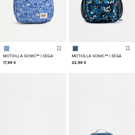
MOTXILLA SONIC™ | SEGA
MOTXILLA SONIC™ | SEGA
Informació de preus
Informació de preus
17,99 €
22,99 €