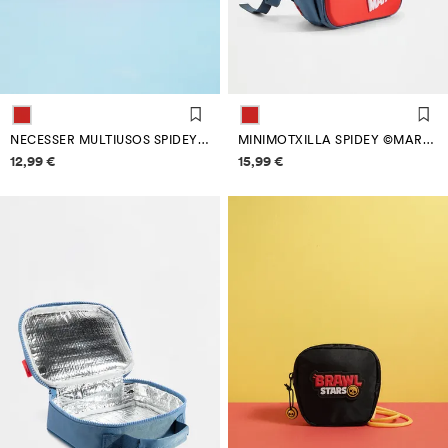
NECESSER MULTIUSOS SPIDEY ©MARVEL
MINIMOTXILLA SPIDEY ©MARVEL
Informació de preus
Informació de preus
12,99 €
15,99 €