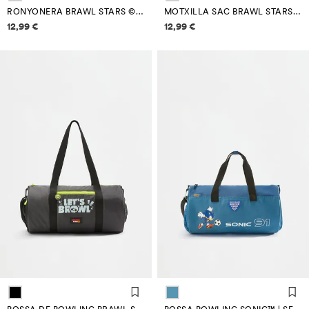
RONYONERA BRAWL STARS ©SUPERCELL OY
MOTXILLA SAC BRAWL STARS ©SUPERCELL OY
Informació de preus
Informació de preus
12,99 €
12,99 €