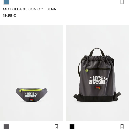
MOTXILLA XL SONIC™ | SEGA
Informació de preus
19,99 €