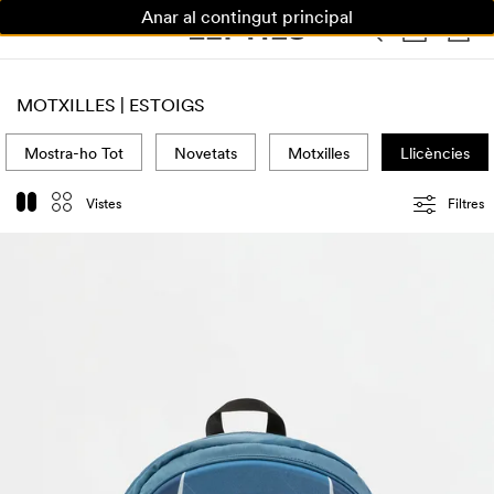
Anar al contingut principal
DONA
HOME
NENS
CASA
MOTXILLES | ESTOIGS
Mostra-ho Tot
Novetats
Motxilles
Llicències
Vistes
Filtres