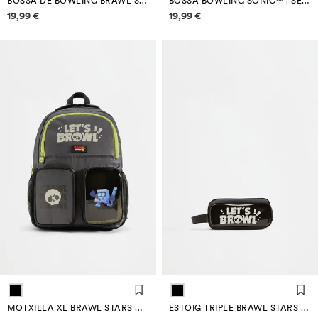
BOSSA DE BOWLING BRAWL STARS ©SUPERCELL OY
BOSSA BOWLING SONIC™ | SEGA
Informació de preus
Informació de preus
19,99 €
19,99 €
MOTXILLA XL BRAWL STARS ©SUPERCELL OY
ESTOIG TRIPLE BRAWL STARS ©SUPERCELL OY