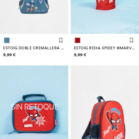
ESTOIG DOBLE CREMALLERA SONIC™ | SEGA
ESTOIG REIXA SPIDEY ©MARVEL
Informació de preus
Informació de preus
9,99 €
9,99 €