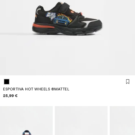
ESPORTIVA HOT WHEELS ®MATTEL
Informació de preus
25,99 €