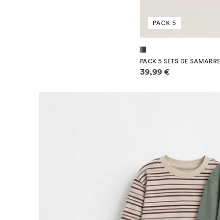
PACK 5
PACK 5 SETS DE SAMARRE
Informació de preus
39,99 €