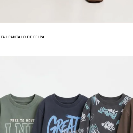
(116 cm)
(122 cm)
(130 cm)
(140 cm)
(152 cm)
TA I PANTALÓ DE FELPA