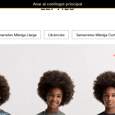
Anar al contingut principal
arretes Màniga Llarga
Llicències
Samarretes Màniga Curta