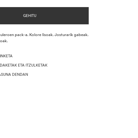
GEHITU
uleroen pack-a. Kolore lisoak. Josturarik gabeak.
oak.
INKETA
LDAKETAK ETA ITZULKETAK
ASUNA DENDAN