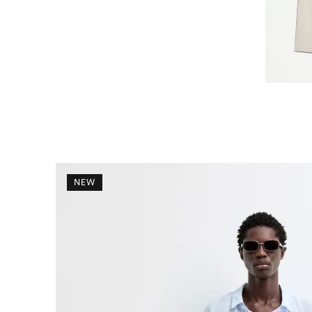
Información de prezos
NEW