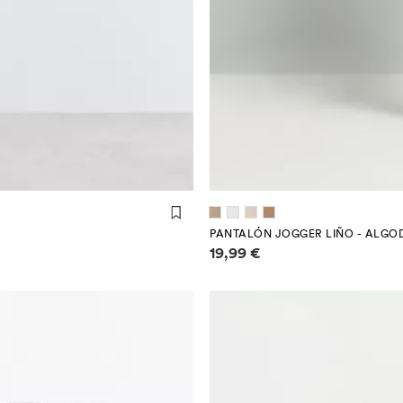
PANTALÓN JOGGER LIÑO - ALG
Información de prezos
19,99 €