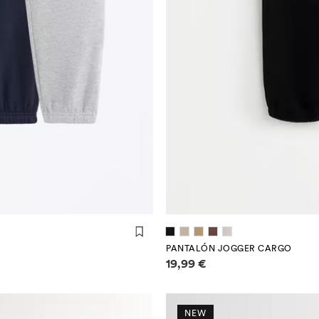
PANTALÓN JOGGER CARGO
Información de prezos
19,99 €
NEW