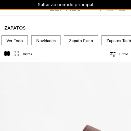
Saltar ao contido principal
MULLER
HOME
NENOS
CASA
ZAPATOS
Ver Todo
Novidades
Zapato Plano
Zapatos Tac
Vistas
Filtros