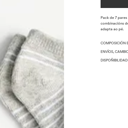
Descrición
Pack de 7 pares 
combinacións de 
adapta ao pé.
COMPOSICIÓN 
ENVÍOS, CAMBI
DISPOÑIBILIDA