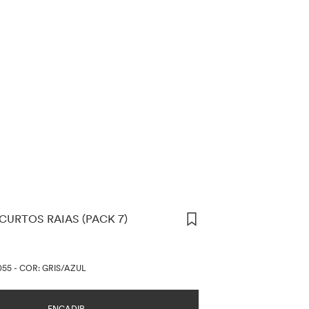
CURTOS RAIAS (PACK 7)
ÓN DE PREZOS
055
-
COR: GRIS/AZUL