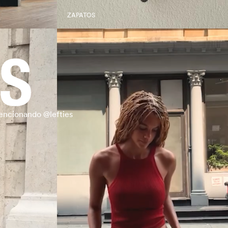
ZAPATOS
encionando @lefties