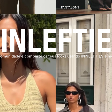
PANTALÓNS
 comunidade e comparte os teus looks usando #INLEFTIES e m