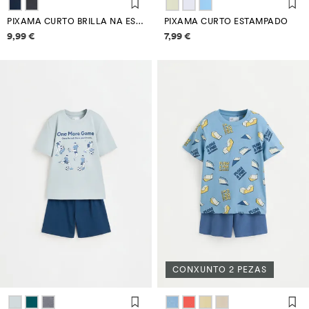
PIXAMA CURTO BRILLA NA ESCURIDADE
PIXAMA CURTO ESTAMPADO
Información de prezos
Información de prezos
9,99 €
7,99 €
CONXUNTO 2 PEZAS