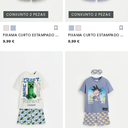
CONXUNTO 2 PEZAS
CONXUNTO 2 PEZAS
PIXAMA CURTO ESTAMPADO TEXTO
PIXAMA CURTO ESTAMPADO DE TEXTO
Información de prezos
Información de prezos
9,99 €
9,99 €