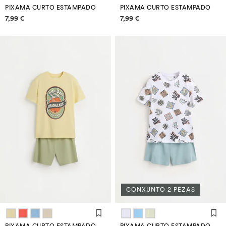
PIXAMA CURTO ESTAMPADO
PIXAMA CURTO ESTAMPADO
Información de prezos
Información de prezos
7,99 €
7,99 €
CONXUNTO 2 PEZAS