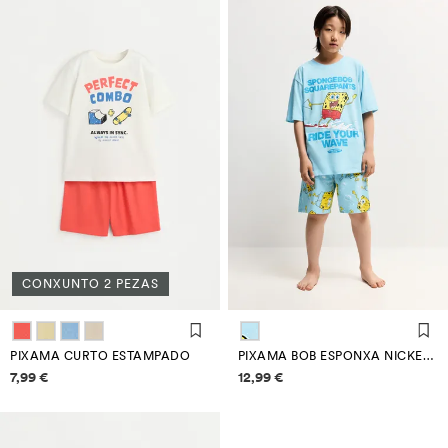
CONXUNTO 2 PEZAS
PIXAMA CURTO ESTAMPADO
PIXAMA BOB ESPONXA NICKELODEON™ CURTO
Información de prezos
Información de prezos
7,99 €
12,99 €