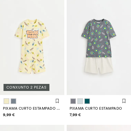
CONXUNTO 2 PEZAS
PIXAMA CURTO ESTAMPADO TEXTO
PIXAMA CURTO ESTAMPADO
Información de prezos
Información de prezos
9,99 €
7,99 €