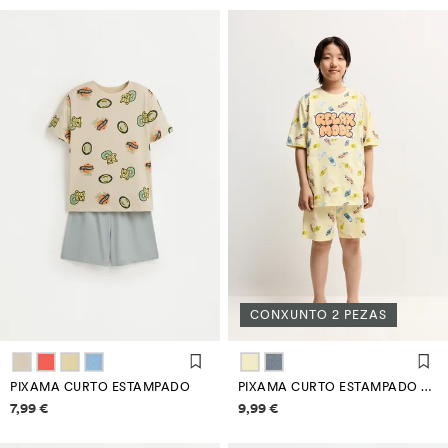
CONXUNTO 2 PEZAS
PIXAMA CURTO ESTAMPADO
PIXAMA CURTO ESTAMPADO TEXTO
Información de prezos
Información de prezos
7,99 €
9,99 €