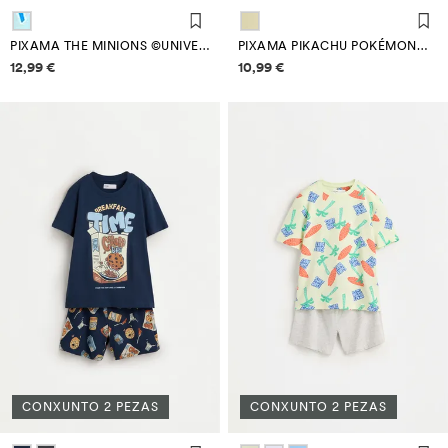
PIXAMA THE MINIONS ©UNIVERSAL CURTO
PIXAMA PIKACHU POKÉMON™ TIRANTES
Información de prezos
Información de prezos
12,99 €
10,99 €
CONXUNTO 2 PEZAS
CONXUNTO 2 PEZAS