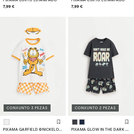
PIXAMA CURTO ESTAMPADO
PIXAMA CURTO ESTAMPADO
Información de prezos
Información de prezos
7,99 €
7,99 €
CONXUNTO 3 PEZAS
CONXUNTO 2 PEZAS
PIXAMA GARFIELD ©NICKELODEON CURTO CON ANTEFACE
PIXAMA GLOW IN THE DARK CURTO