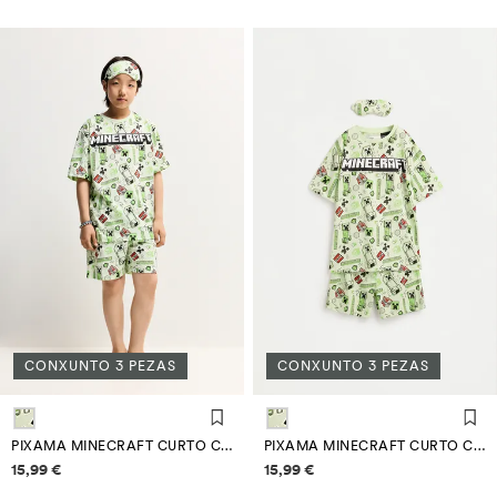
CONXUNTO 3 PEZAS
CONXUNTO 3 PEZAS
PIXAMA MINECRAFT CURTO CON ANTEFACE
PIXAMA MINECRAFT CURTO CON ANTEFACE
Información de prezos
Información de prezos
15,99 €
15,99 €