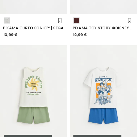
PIXAMA CURTO SONIC™ | SEGA
PIXAMA TOY STORY ©DISNEY CURTO
Información de prezos
Información de prezos
10,99 €
12,99 €