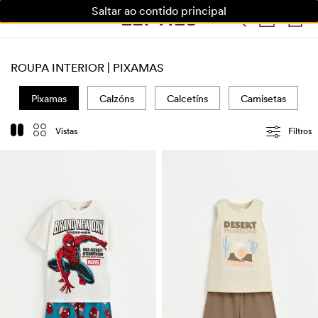
Saltar ao contido principal
MULLER
HOME
NENOS
CASA
ROUPA INTERIOR | PIXAMAS
Pixamas
Calzóns
Calcetíns
Camisetas
Vistas
Filtros