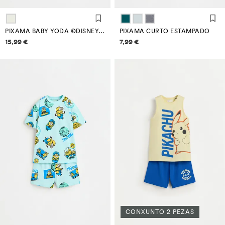
PIXAMA BABY YODA ©DISNEY CURTO CON ANTIFAZ
PIXAMA CURTO ESTAMPADO
Información de prezos
Información de prezos
15,99 €
7,99 €
CONXUNTO 2 PEZAS