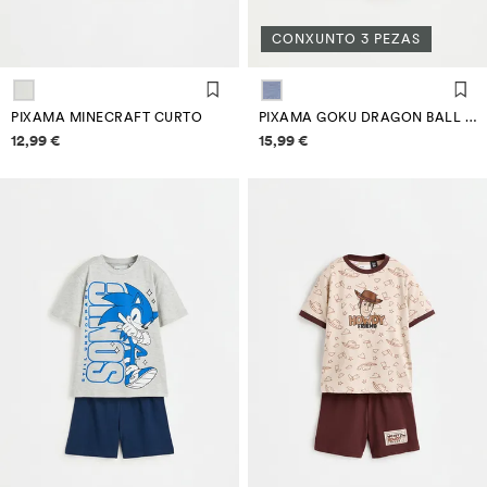
CONXUNTO 3 PEZAS
PIXAMA MINECRAFT CURTO
PIXAMA GOKU DRAGON BALL ©BIRD STUDIO CURTO CON ANTIFAZ
Información de prezos
Información de prezos
12,99 €
15,99 €