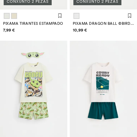
CONXUNTO 2 PEZAS
CONXUNTO 2 PEZAS
PIXAMA TIRANTES ESTAMPADO
PIXAMA DRAGON BALL ©BIRD STUDIO CURTO
Información de prezos
Información de prezos
7,99 €
10,99 €