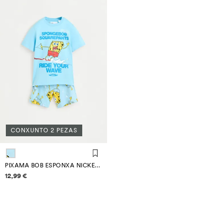
CONXUNTO 2 PEZAS
PIXAMA BOB ESPONXA NICKELODEON™ CURTO
Información de prezos
12,99 €