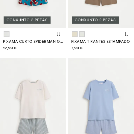
CONXUNTO 2 PEZAS
CONXUNTO 2 PEZAS
PIXAMA CURTO SPIDERMAN ©MARVEL
PIXAMA TIRANTES ESTAMPADO
Información de prezos
Información de prezos
12,99 €
7,99 €