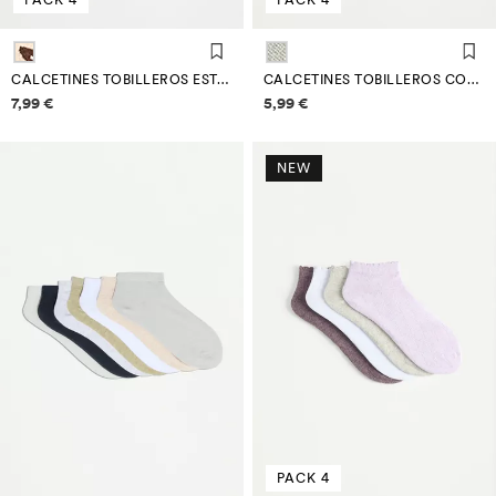
CALCETINES TOBILLEROS ESTAMPADO ANIMAL (PACK 4)
CALCETINES TOBILLEROS COMBINADOS (PACK 4)
Información de precios
Información de precios
7,99 €
5,99 €
NEW
PACK 4