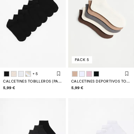
PACK 5
+ 5
CALCETINES TOBILLEROS (PACK 7)
CALCETINES DEPORTIVOS TOBILLEROS (PACK 5)
Información de precios
Información de precios
5,99 €
5,99 €