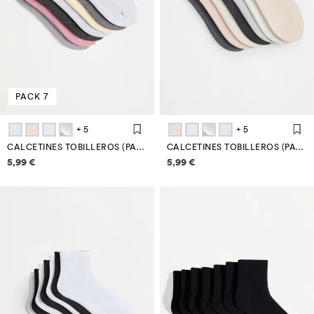
PACK 7
+ 5
+ 5
CALCETINES TOBILLEROS (PACK 7)
CALCETINES TOBILLEROS (PACK 7)
Información de precios
Información de precios
5,99 €
5,99 €