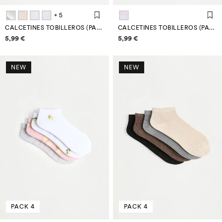
+ 5
CALCETINES TOBILLEROS (PACK 7)
CALCETINES TOBILLEROS (PACK 4)
Información de precios
Información de precios
5,99 €
5,99 €
NEW
NEW
PACK 4
PACK 4