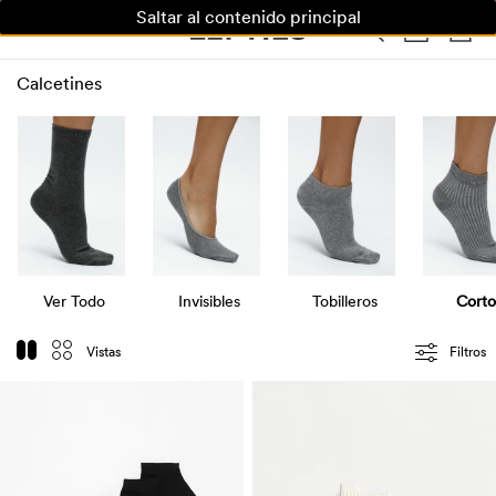
Saltar al contenido principal
MUJER
HOMBRE
NIÑOS
HOME
Calcetines
Ver Todo
Invisibles
Tobilleros
Corto
Vistas
Filtros