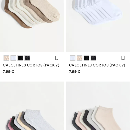
CALCETINES CORTOS (PACK 7)
CALCETINES CORTOS (PACK 7)
Información de precios
Información de precios
7,99 €
7,99 €