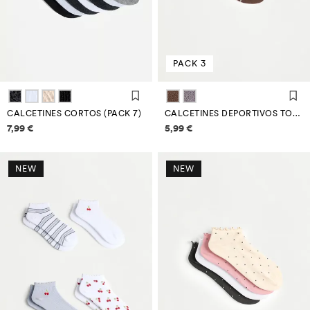
PACK 3
CALCETINES CORTOS (PACK 7)
CALCETINES DEPORTIVOS TOBILLEROS ANTIDESLIZANTES (PACK 3)
Información de precios
Información de precios
7,99 €
5,99 €
NEW
NEW