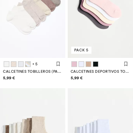
PACK 5
+ 5
CALCETINES TOBILLEROS (PACK 7)
CALCETINES DEPORTIVOS TOBILLEROS (PACK 5)
Información de precios
Información de precios
5,99 €
5,99 €