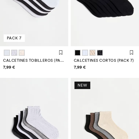
PACK 7
CALCETINES TOBILLEROS (PACK 7)
CALCETINES CORTOS (PACK 7)
Información de precios
Información de precios
7,99 €
7,99 €
NEW