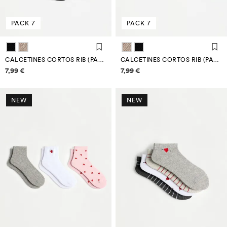
PACK 7
PACK 7
CALCETINES CORTOS RIB (PACK 7)
CALCETINES CORTOS RIB (PACK 7)
Información de precios
Información de precios
7,99 €
7,99 €
NEW
NEW