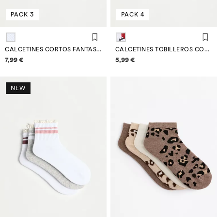
PACK 3
PACK 4
CALCETINES CORTOS FANTASÍA FRESAS (PACK 3)
CALCETINES TOBILLEROS COMBINADOS (PACK 4)
Información de precios
Información de precios
7,99 €
5,99 €
NEW