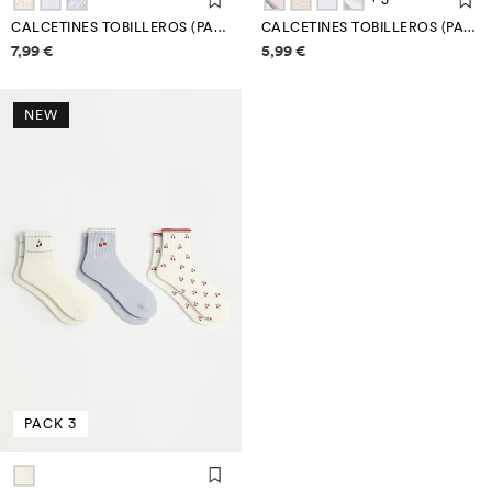
+ 5
CALCETINES TOBILLEROS (PACK 7)
CALCETINES TOBILLEROS (PACK 7)
Información de precios
Información de precios
7,99 €
5,99 €
NEW
PACK 3