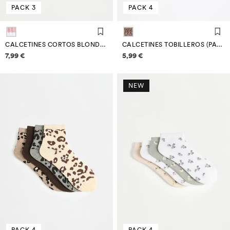
PACK 3
PACK 4
CALCETINES CORTOS BLONDA Y RAYAS (PACK 3)
CALCETINES TOBILLEROS (PACK 4)
Información de precios
Información de precios
7,99 €
5,99 €
NEW
PACK 4
PACK 4