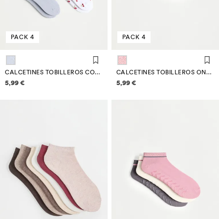
PACK 4
PACK 4
CALCETINES TOBILLEROS COMBINADOS (PACK 4)
CALCETINES TOBILLEROS ONDAS (PACK 4)
Información de precios
Información de precios
5,99 €
5,99 €