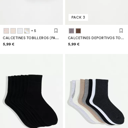
PACK 3
+ 5
CALCETINES TOBILLEROS (PACK 7)
CALCETINES DEPORTIVOS TOBILLEROS ANTIDESLIZANTES (PACK 3)
Información de precios
Información de precios
5,99 €
5,99 €