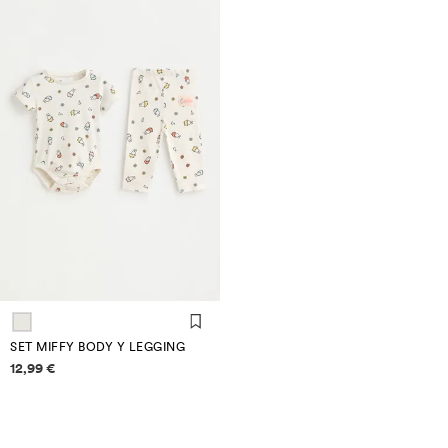
SET MIFFY BODY Y LEGGING
Información de precios
12,99 €