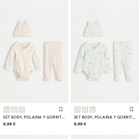
SET BODY, POLAINA Y GORRITO INTERLOCK
SET BODY, POLAINA Y GORRITO INTERLOCK
Información de precios
Información de precios
9,99 €
9,99 €