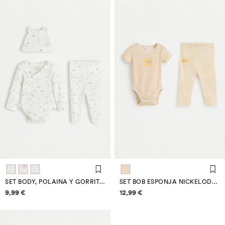
SET BODY, POLAINA Y GORRITO INTERLOCK
SET BOB ESPONJA NICKELODEON™ BODY Y LEGGING
Información de precios
Información de precios
9,99 €
12,99 €