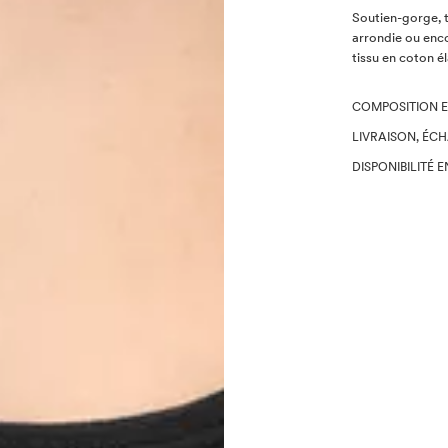
Description
Soutien-gorge, t
arrondie ou enco
tissu en coton él
COMPOSITION E
LIVRAISON, ÉC
DISPONIBILITÉ 