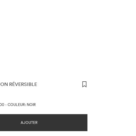
ON RÉVERSIBLE
NS SUR LES PRIX
800
-
COULEUR: NOIR
AJOUTER