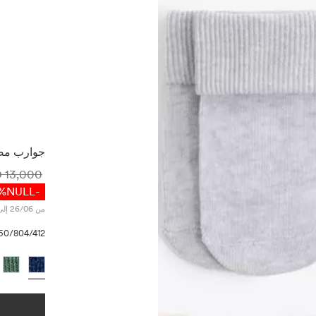
جوارب مضادة ل
13,000 IQD
معلومات ا
-NULL%
من 26/06 إلى 31/08
260/804/412