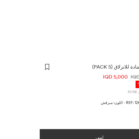
لانزلاق (PACK 5)
لأسعار
5,000 IQD
REF: 1
-
اللون: مبرقش
أضف