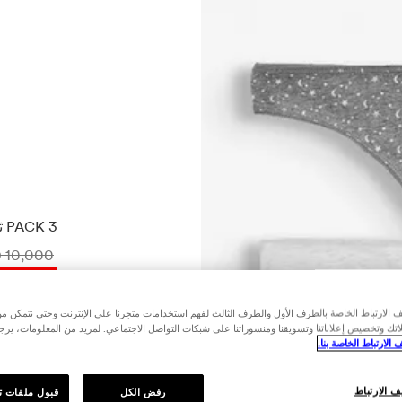
PACK 3 ثونغ قطن 100%
10,000 IQD
معلومات ا
-NULL%
من 26/06 إلى 31/08
الارتباط الخاصة بالطرف الأول والطرف الثالث لفهم استخدامات متجرنا على الإنترنت وحتى نتمكن م
لاتك وتخصيص إعلاناتنا وتسويقنا ومنشوراتنا على شبكات التواصل الاجتماعي. لمزيد من المعلومات، ير
235/300/001
الارتباط الخاصة بنا.
 الارتباط
رفض الكل
قبول ملفات تع