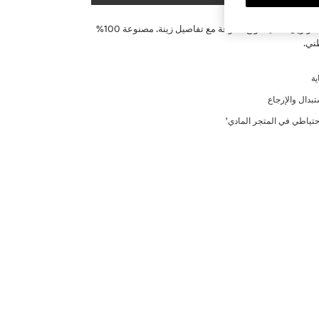
Pack من 3 سراويل داخلية ثونغ متنوعة مع تفاصيل زينة. مصنوعة 100%
ني.
ية
تبدال والإرجاع
حتياطي في المتجر المادي'