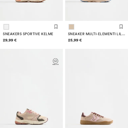
SNEAKERS SPORTIVE KELME
SNEAKER MULTI-ELEMENTI LILO & STITCH ©DISNEY
Informazioni sui prezzi
Informazioni sui prezzi
29,99 €
25,99 €