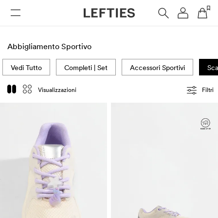
DONNA
UOMO
BAMBINI
HOME
Abbigliamento Sportivo
Vedi Tutto
Completi | Set
Accessori Sportivi
Sca
Visualizzazioni
Filtri