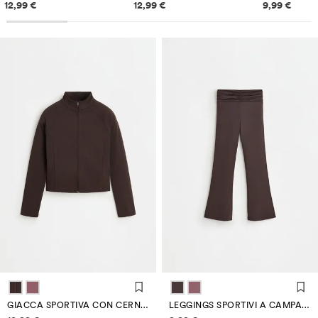
Informazioni sui prezzi
Informazioni sui prezzi
Informazi
12,99 €
12,99 €
9,99 €
GIACCA SPORTIVA CON CERNIERA
LEGGINGS SPORTIVI A CAMPANA
Informazioni sui prezzi
Informazioni sui prezzi