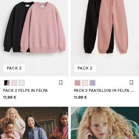
PACK 2
PACK 2
PACK 2 FELPE IN FELPA
PACK 2 PANTALONI IN FELPA BASIC
Informazioni sui prezzi
Informazioni sui prezzi
11,99 €
11,99 €