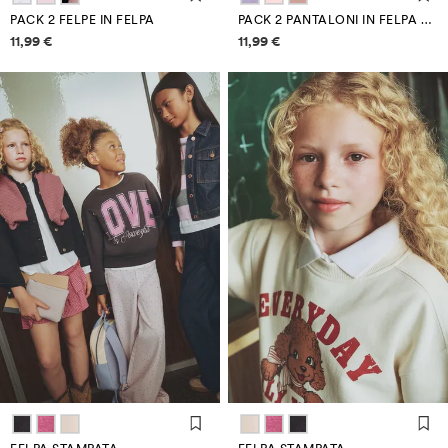
PACK 2 FELPE IN FELPA
PACK 2 PANTALONI IN FELPA TINTA UNITA
Informazioni sui prezzi
Informazioni sui prezzi
11,99 €
11,99 €