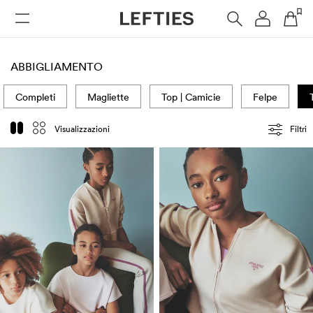
DONNA
UOMO
BAMBINI
HOME
ABBIGLIAMENTO
Completi
Magliette
Top | Camicie
Felpe
Visualizzazioni
Filtri