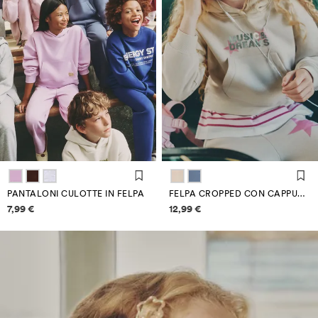
PANTALONI CULOTTE IN FELPA
FELPA CROPPED CON CAPPUCCIO
Informazioni sui prezzi
Informazioni sui prezzi
7,99 €
12,99 €