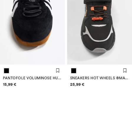
PANTOFOLE VOLUMINOSE HUMMEL
SNEAKERS HOT WHEELS ®MATTEL
Informazioni sui prezzi
Informazioni sui prezzi
15,99 €
25,99 €