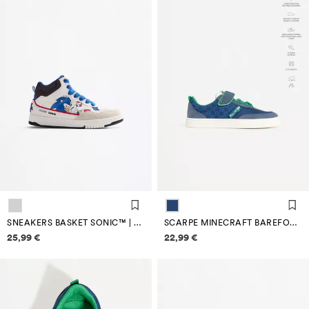
SNEAKERS BASKET SONIC™ | SEGA
SCARPE MINECRAFT BAREFOOT
Informazioni sui prezzi
Informazioni sui prezzi
25,99 €
22,99 €