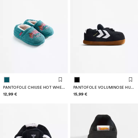
PANTOFOLE CHIUSE HOT WHEELS ®MATTEL
PANTOFOLE VOLUMINOSE HUMMEL
Informazioni sui prezzi
Informazioni sui prezzi
12,99 €
15,99 €