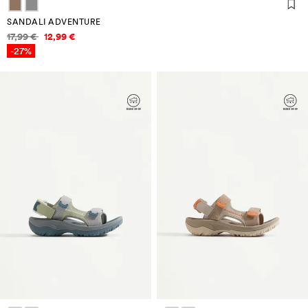
SANDALI ADVENTURE
Informazioni sui prezzi
17,99 €
12,99 €
-27%