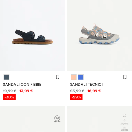
SANDALI CON FIBBIE
SANDALI TECNICI
Informazioni sui prezzi
Informazioni sui prezzi
19,99 €
13,99 €
23,99 €
16,99 €
-30%
-29%