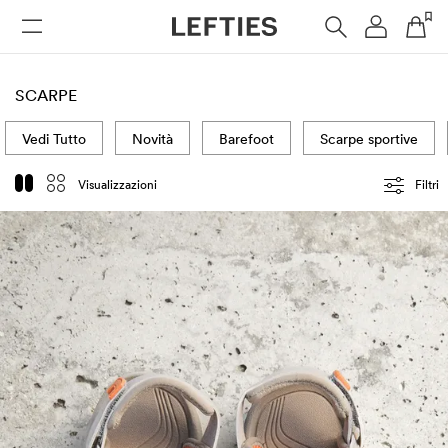
DONNA
UOMO
BAMBINI
HOME
SCARPE
Vedi Tutto
Novità
Barefoot
Scarpe sportive
Visualizzazioni
Filtri