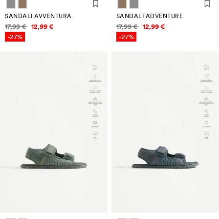
SANDALI AVVENTURA
SANDALI ADVENTURE
Informazioni sui prezzi
Informazioni sui prezzi
17,99 €
12,99 €
17,99 €
12,99 €
-27%
-27%