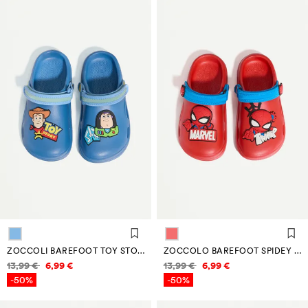
ZOCCOLI BAREFOOT TOY STORY ©DISNEY
ZOCCOLO BAREFOOT SPIDEY ©MARVEL
Informazioni sui prezzi
Informazioni sui prezzi
13,99 €
6,99 €
13,99 €
6,99 €
-50%
-50%