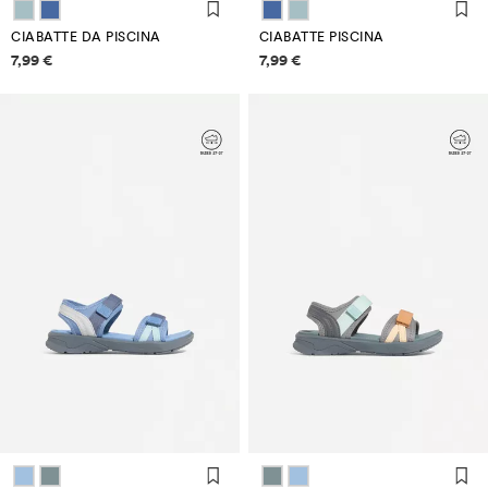
CIABATTE DA PISCINA
CIABATTE PISCINA
Informazioni sui prezzi
Informazioni sui prezzi
7,99 €
7,99 €