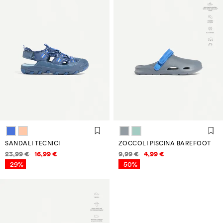
SANDALI TECNICI
ZOCCOLI PISCINA BAREFOOT
Informazioni sui prezzi
Informazioni sui prezzi
23,99 €
16,99 €
9,99 €
4,99 €
-29%
-50%