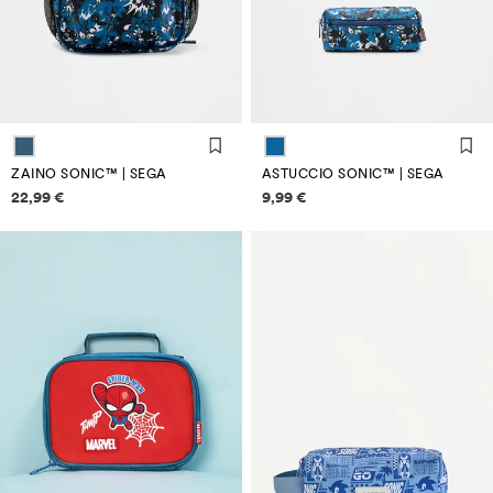
ZAINO SONIC™ | SEGA
ASTUCCIO SONIC™ | SEGA
Informazioni sui prezzi
Informazioni sui prezzi
22,99 €
9,99 €