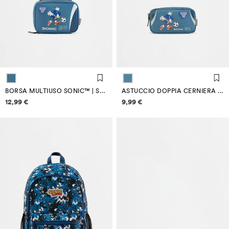
BORSA MULTIUSO SONIC™ | SEGA
ASTUCCIO DOPPIA CERNIERA SONIC™ | SEGA
Informazioni sui prezzi
Informazioni sui prezzi
12,99 €
9,99 €