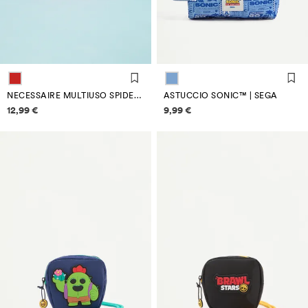
NECESSAIRE MULTIUSO SPIDEY ©MARVEL
ASTUCCIO SONIC™ | SEGA
Informazioni sui prezzi
Informazioni sui prezzi
12,99 €
9,99 €