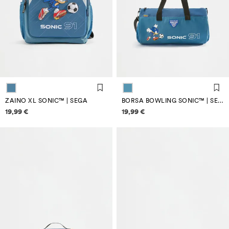
ZAINO XL SONIC™ | SEGA
BORSA BOWLING SONIC™ | SEGA
Informazioni sui prezzi
Informazioni sui prezzi
19,99 €
19,99 €