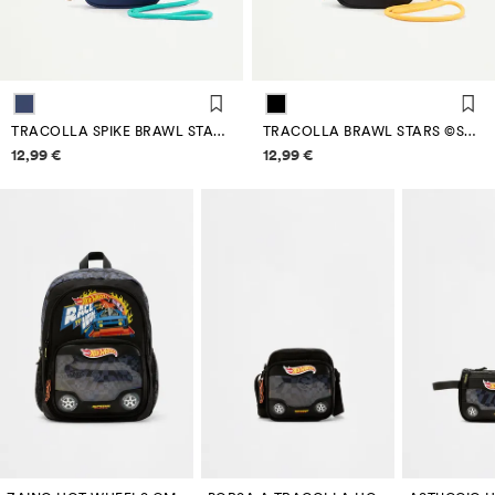
TRACOLLA SPIKE BRAWL STARS ©SUPERCELL OY
TRACOLLA BRAWL STARS ©SUPERCELL OY
Informazioni sui prezzi
Informazioni sui prezzi
12,99 €
12,99 €