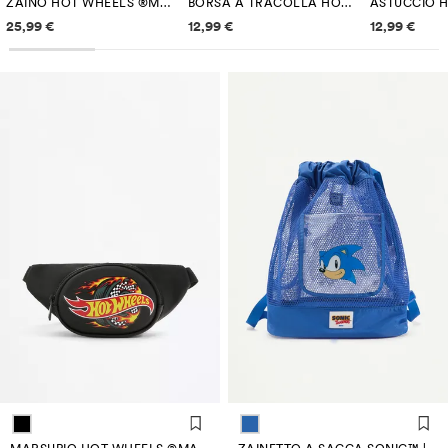
ZAINO HOT WHEELS ®MATTEL
BORSA A TRACOLLA HOT WHEELS ®MATTEL
Informazioni sui prezzi
Informazioni sui prezzi
Informazi
25,99 €
12,99 €
12,99 €