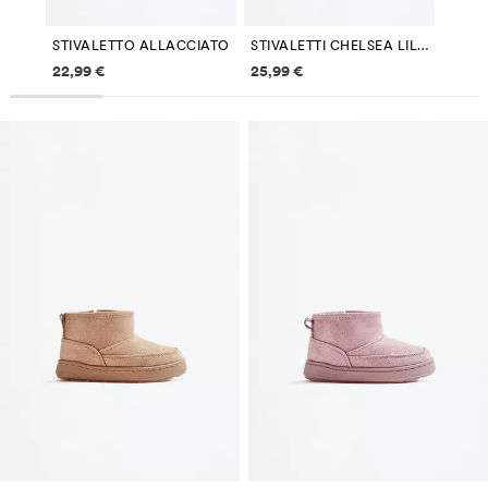
STIVALETTO ALLACCIATO
STIVALETTI CHELSEA LILO & STITCH ©DISNEY
Informazioni sui prezzi
Informazioni sui prezzi
22,99 €
25,99 €