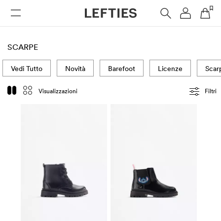
DONNA
UOMO
BAMBINI
HOME
SCARPE
Vedi Tutto
Novità
Barefoot
Licenze
Scar
Visualizzazioni
Filtri