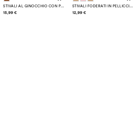
STIVALI AL GINOCCHIO CON PELLICCIA
STIVALI FODERATI IN PELLICCIA SINTETICA
Informazioni sui prezzi
Informazioni sui prezzi
15,99 €
12,99 €