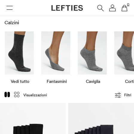
DONNA
UOMO
BAMBINI
HOME
Calzini
Vedi tutto
Fantasmini
Caviglia
Cort
Visualizzazioni
Filtri