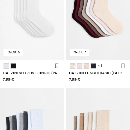
PACK 5
PACK 7
+ 1
CALZINI SPORTIVI LUNGHI (PACK 5)
CALZINI LUNGHI BASIC (PACK 7)
Informazioni sui prezzi
Informazioni sui prezzi
7,99 €
7,99 €