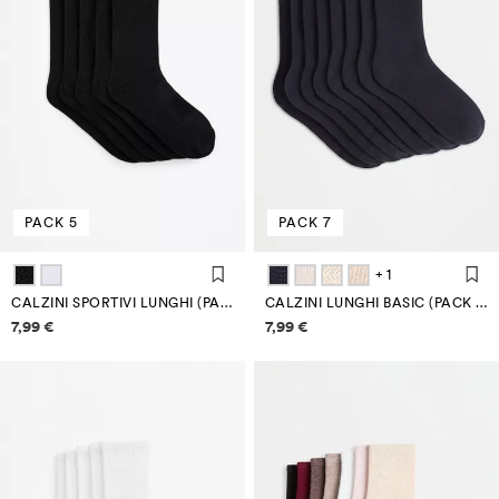
PACK 5
PACK 7
+ 1
CALZINI SPORTIVI LUNGHI (PACK 5)
CALZINI LUNGHI BASIC (PACK 7)
Informazioni sui prezzi
Informazioni sui prezzi
7,99 €
7,99 €