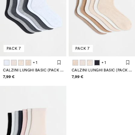
PACK 7
PACK 7
+ 1
+ 1
CALZINI LUNGHI BASIC (PACK 7)
CALZINI LUNGHI BASIC (PACK 7)
Informazioni sui prezzi
Informazioni sui prezzi
7,99 €
7,99 €