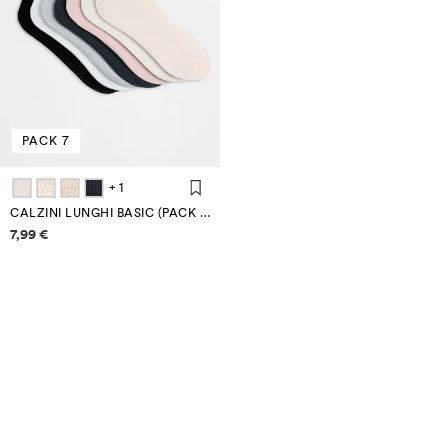
PACK 7
+ 1
CALZINI LUNGHI BASIC (PACK 7)
Informazioni sui prezzi
7,99 €