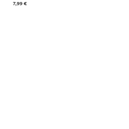
Informazioni sui prezzi
7,99 €