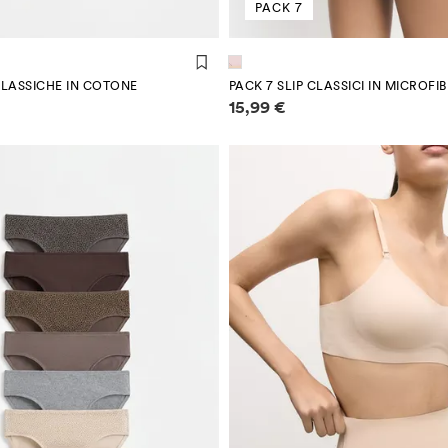
PACK 7
CLASSICHE IN COTONE
PACK 7 SLIP CLASSICI IN MICROFI
 sui prezzi
Informazioni sui prezzi
15,99 €