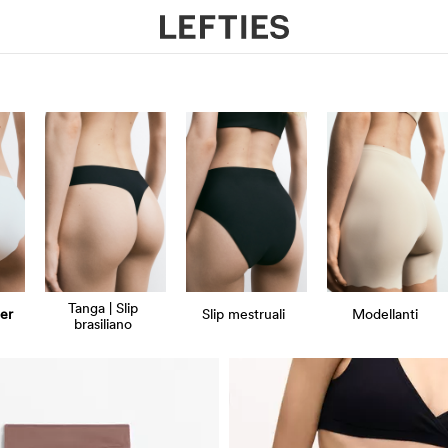
Tanga | Slip
ter
Slip mestruali
Modellanti
brasiliano