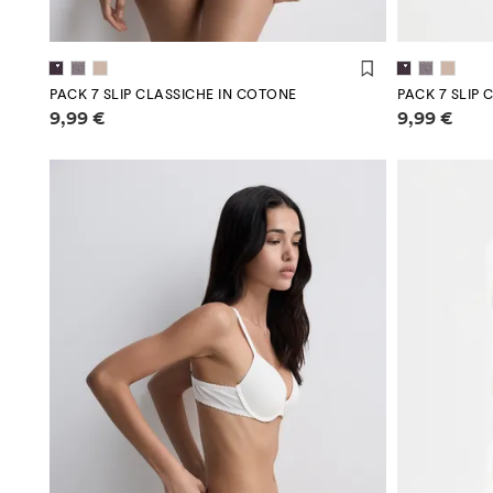
PACK 7 SLIP CLASSICHE IN COTONE
PACK 7 SLIP 
Informazioni sui prezzi
Informazioni
9,99 €
9,99 €