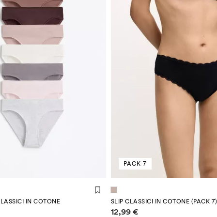
PACK 7
CLASSICI IN COTONE
SLIP CLASSICI IN COTONE (PACK 7
 sui prezzi
Informazioni sui prezzi
12,99 €