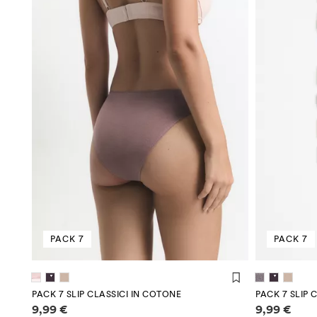
PACK 7
PACK 7
PACK 7 SLIP CLASSICI IN COTONE
PACK 7 SLIP 
Informazioni sui prezzi
Informazioni
9,99 €
9,99 €