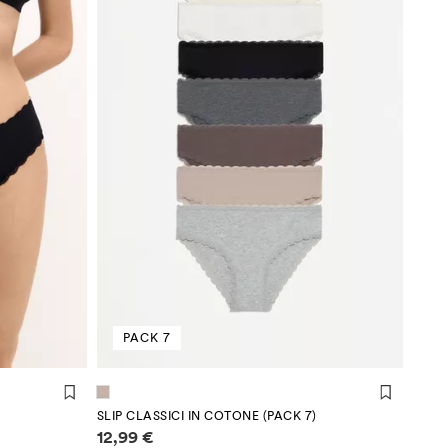
PACK 7
)
SLIP CLASSICI IN COTONE (PACK 7)
Informazioni sui prezzi
12,99 €