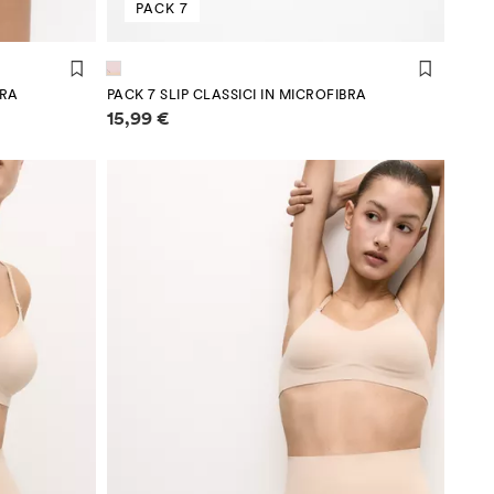
PACK 7
BRA
PACK 7 SLIP CLASSICI IN MICROFIBRA
Informazioni sui prezzi
15,99 €