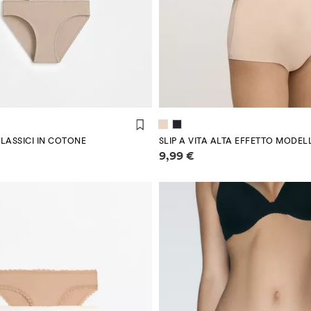
CLASSICI IN COTONE
SLIP A VITA ALTA EFFETTO MODE
 sui prezzi
Informazioni sui prezzi
9,99 €