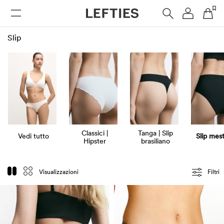
DONNA
UOMO
BAMBINI
HOME
Slip
Classici |
Tanga | Slip
Vedi tutto
Slip mest
Hipster
brasiliano
Visualizzazioni
Filtri