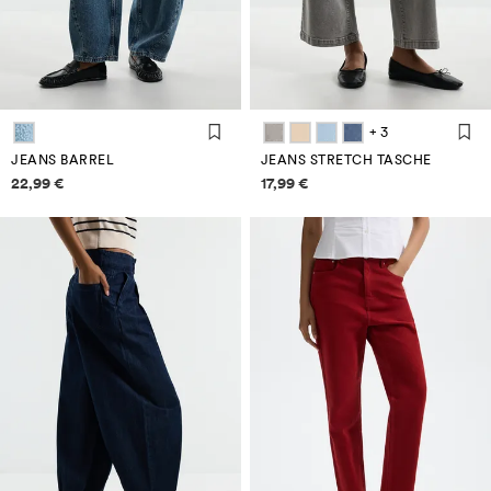
+ 3
JEANS BARREL
JEANS STRETCH TASCHE
Informazioni sui prezzi
Informazioni sui prezzi
22,99 €
17,99 €