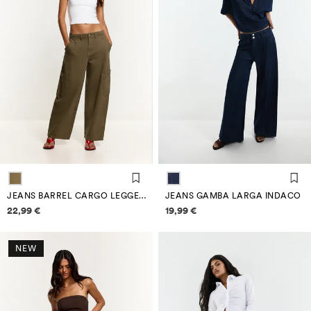
JEANS BARREL CARGO LEGGERI
JEANS GAMBA LARGA INDACO
Informazioni sui prezzi
Informazioni sui prezzi
22,99 €
19,99 €
NEW