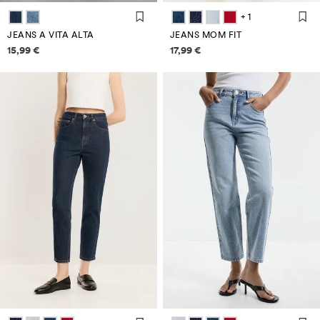
+ 1
JEANS A VITA ALTA
JEANS MOM FIT
Informazioni sui prezzi
Informazioni sui prezzi
15,99 €
17,99 €