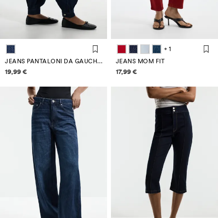
+ 1
JEANS PANTALONI DA GAUCHO INDACO
JEANS MOM FIT
Informazioni sui prezzi
Informazioni sui prezzi
19,99 €
17,99 €