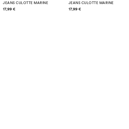
JEANS CULOTTE MARINE
JEANS CULOTTE MARINE
Informazioni sui prezzi
Informazioni sui prezzi
17,99 €
17,99 €