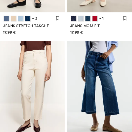
+ 3
+ 1
JEANS STRETCH TASCHE
JEANS MOM FIT
Informazioni sui prezzi
Informazioni sui prezzi
17,99 €
17,99 €