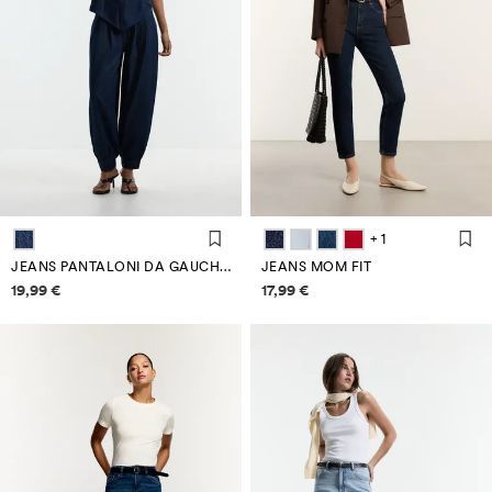
+ 1
JEANS PANTALONI DA GAUCHO INDACO
JEANS MOM FIT
Informazioni sui prezzi
Informazioni sui prezzi
19,99 €
17,99 €