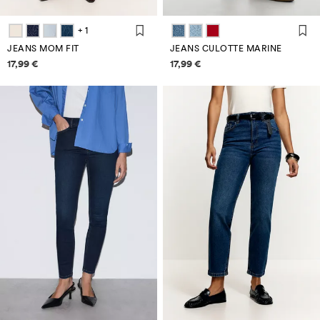
+ 1
JEANS MOM FIT
JEANS CULOTTE MARINE
Informazioni sui prezzi
Informazioni sui prezzi
17,99 €
17,99 €