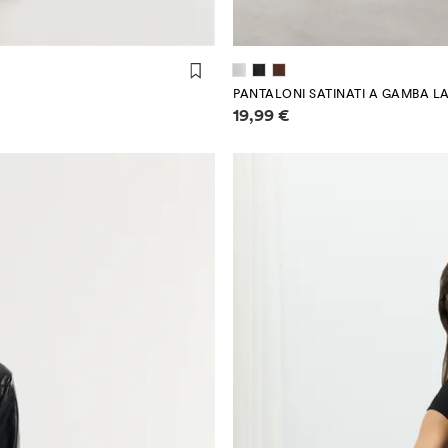
PANTALONI SATINATI A GAMBA L
Informazioni sui prezzi
19,99 €