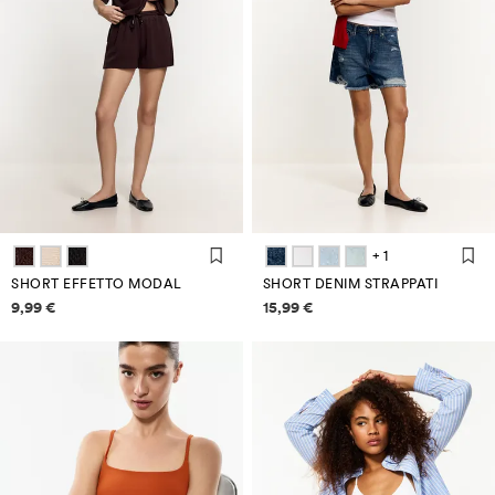
+ 1
SHORT EFFETTO MODAL
SHORT DENIM STRAPPATI
Informazioni sui prezzi
Informazioni sui prezzi
9,99 €
15,99 €