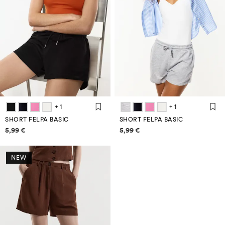
+ 1
+ 1
SHORT FELPA BASIC
SHORT FELPA BASIC
Informazioni sui prezzi
Informazioni sui prezzi
5,99 €
5,99 €
NEW