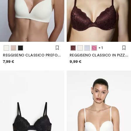
+ 1
REGGISENO CLASSICO PREFORMATO MICROFIBRA
REGGISENO CLASSICO IN PIZZO
Informazioni sui prezzi
Informazioni sui prezzi
7,99 €
9,99 €