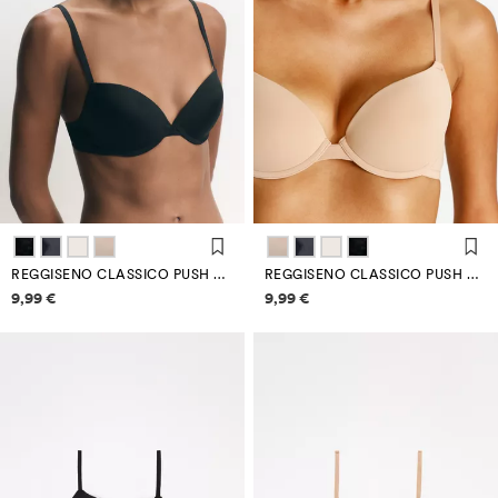
REGGISENO CLASSICO PUSH UP IN MICROFIBRA
REGGISENO CLASSICO PUSH UP IN MICROFIBRA
Informazioni sui prezzi
Informazioni sui prezzi
9,99 €
9,99 €