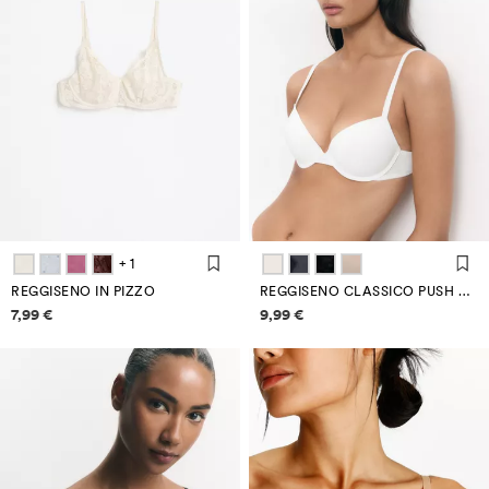
+ 1
REGGISENO IN PIZZO
REGGISENO CLASSICO PUSH UP IN MICROFIBRA
Informazioni sui prezzi
Informazioni sui prezzi
7,99 €
9,99 €