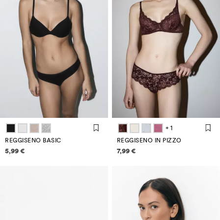
+ 1
REGGISENO BASIC
REGGISENO IN PIZZO
Informazioni sui prezzi
Informazioni sui prezzi
5,99 €
7,99 €