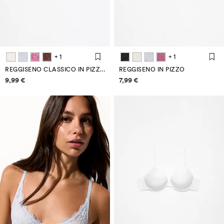
+ 1
+ 1
REGGISENO CLASSICO IN PIZZO
REGGISENO IN PIZZO
Informazioni sui prezzi
Informazioni sui prezzi
9,99 €
7,99 €