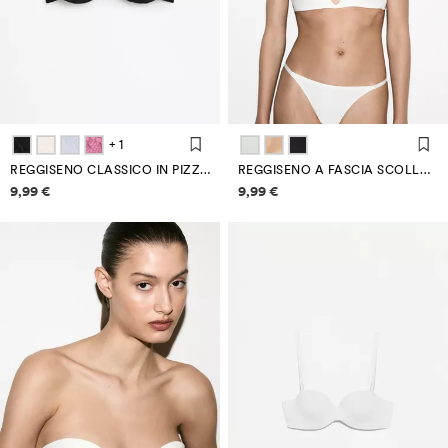
+ 1
REGGISENO CLASSICO IN PIZZO
REGGISENO A FASCIA SCOLLATURA PROFONDA
Informazioni sui prezzi
Informazioni sui prezzi
9,99 €
9,99 €