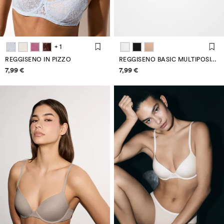
+ 1
REGGISENO IN PIZZO
REGGISENO BASIC MULTIPOSIZIONE IN MICROFIBRA
Informazioni sui prezzi
Informazioni sui prezzi
7,99 €
7,99 €