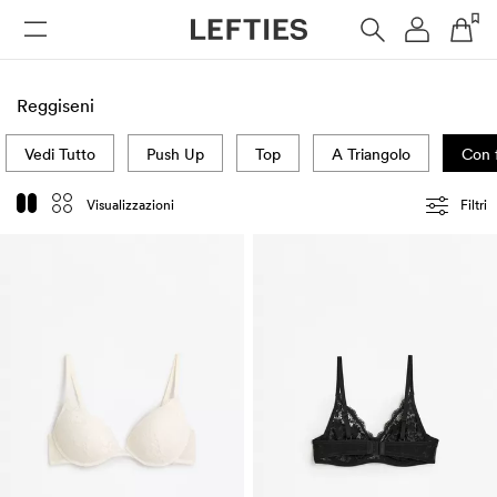
DONNA
UOMO
BAMBINI
HOME
Reggiseni
Vedi Tutto
Push Up
Top
A Triangolo
Con 
Visualizzazioni
Filtri