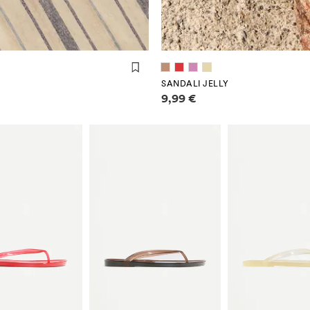
SANDALI JELLY
Informazioni sui prezzi
9,99 €