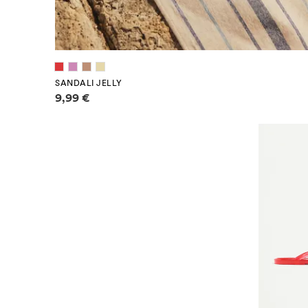
SANDALI JELLY
Informazioni sui prezzi
9,99 €