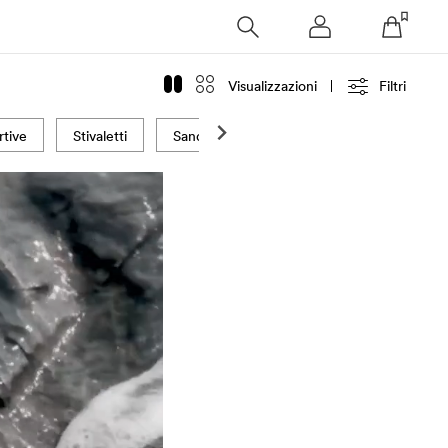
Visualizzazioni
Filtri
tive
Stivaletti
Sandali Piatti
Sandali Con Tacco