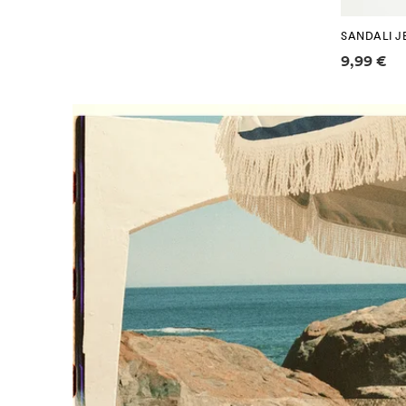
SANDALI J
Informaz
9,99 €