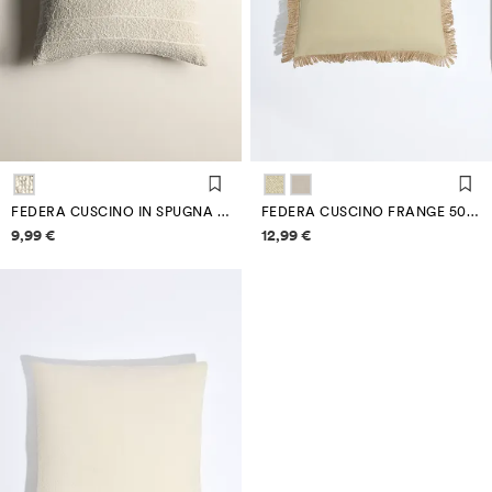
FEDERA CUSCINO IN SPUGNA A RIGHE 50 X 50 CM
FEDERA CUSCINO FRANGE 50 X 50 CM
Informazioni sui prezzi
Informazioni sui prezzi
9,99 €
12,99 €