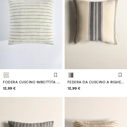
FODERA CUSCINO IMBOTTITA 50 X 50 CM
FEDERA DA CUSCINO A RIGHE 50 X 50 CM
Informazioni sui prezzi
Informazioni sui prezzi
12,99 €
12,99 €