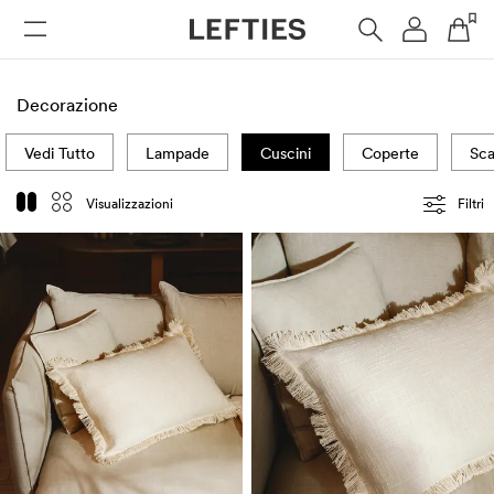
DONNA
UOMO
BAMBINI
HOME
Decorazione
Vedi Tutto
Lampade
Cuscini
Coperte
Sca
Visualizzazioni
Filtri