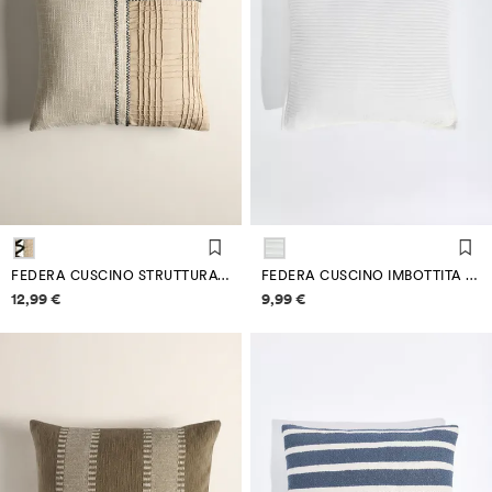
FEDERA CUSCINO STRUTTURATA 50 X 50 CM
FEDERA CUSCINO IMBOTTITA 50 X 50 CM
Informazioni sui prezzi
Informazioni sui prezzi
12,99 €
9,99 €