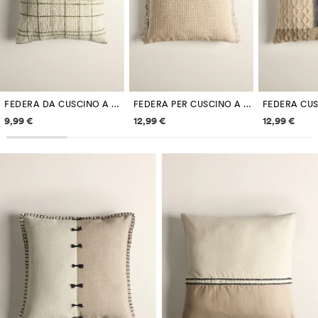
FEDERA DA CUSCINO A QUADRI 50 X 50 CM
FEDERA PER CUSCINO A QUADRI SFRANGIATA 50 X 50 CM
Informazioni sui prezzi
Informazioni sui prezzi
Informazi
9,99 €
12,99 €
12,99 €