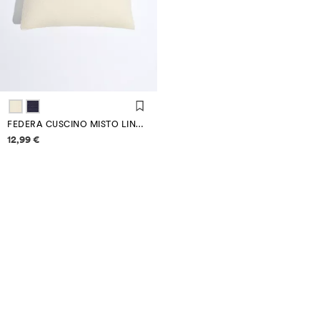
FEDERA CUSCINO MISTO LINO 50 X 50 CM
Informazioni sui prezzi
12,99 €