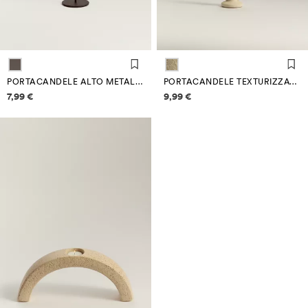
PORTACANDELE ALTO METALLICO 21 CM
PORTACANDELE TEXTURIZZATO
Informazioni sui prezzi
Informazioni sui prezzi
7,99 €
9,99 €