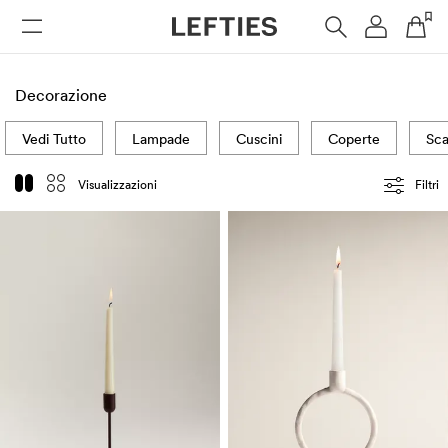
DONNA
UOMO
BAMBINI
HOME
Decorazione
Vedi Tutto
Lampade
Cuscini
Coperte
Sca
Visualizzazioni
Filtri