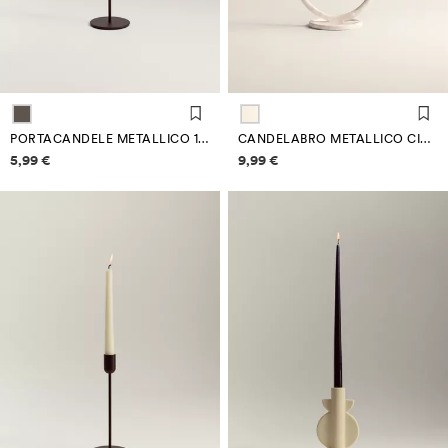
PORTACANDELE METALLICO 16 CM
CANDELABRO METALLICO CIRCOLARE
Informazioni sui prezzi
Informazioni sui prezzi
5,99 €
9,99 €