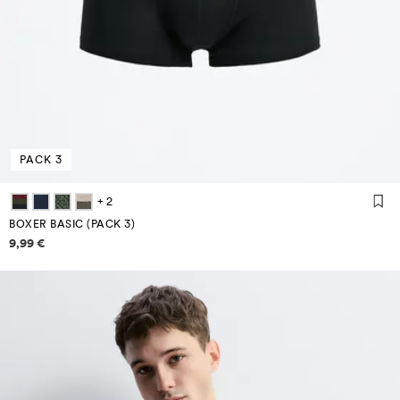
PACK 3
+ 2
BOXER BASIC (PACK 3)
Informazioni sui prezzi
9,99 €