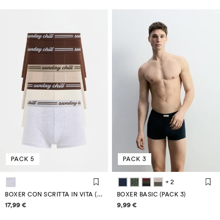
PACK 5
PACK 3
+ 2
BOXER CON SCRITTA IN VITA (PACK 5)
BOXER BASIC (PACK 3)
Informazioni sui prezzi
Informazioni sui prezzi
17,99 €
9,99 €