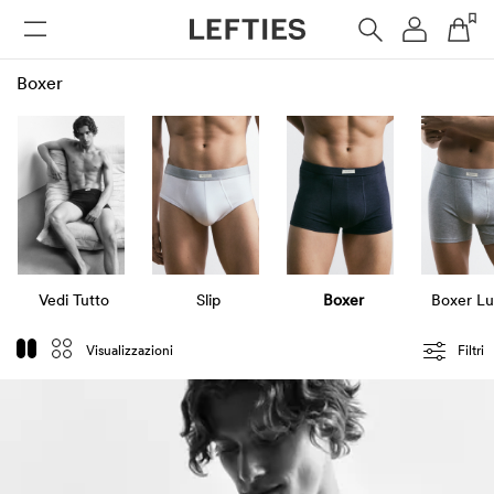
DONNA
UOMO
BAMBINI
HOME
Boxer
Vedi Tutto
Slip
Boxer
Boxer Lu
Visualizzazioni
Filtri