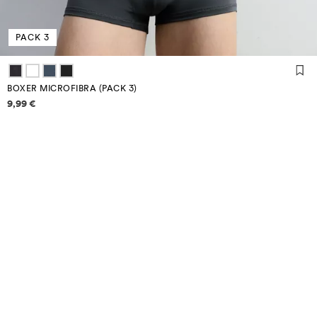
PACK 3
BOXER MICROFIBRA (PACK 3)
Informazioni sui prezzi
9,99 €