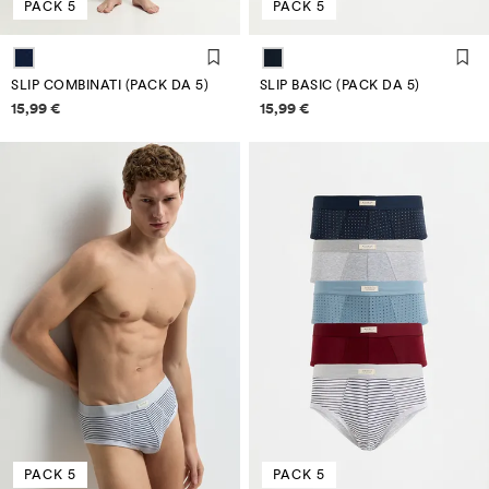
PACK 5
PACK 5
SLIP COMBINATI (PACK DA 5)
SLIP BASIC (PACK DA 5)
Informazioni sui prezzi
Informazioni sui prezzi
15,99 €
15,99 €
PACK 5
PACK 5