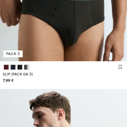
PACK 3
SLIP (PACK DA 3)
Informazioni sui prezzi
7,99 €