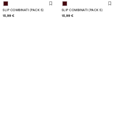
SLIP COMBINATI (PACK 5)
SLIP COMBINATI (PACK 5)
Informazioni sui prezzi
Informazioni sui prezzi
15,99 €
15,99 €