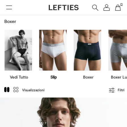
DONNA
UOMO
BAMBINI
HOME
Boxer
Vedi Tutto
Slip
Boxer
Boxer Lu
Visualizzazioni
Filtri