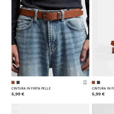
(90 cm)
(95 cm)
(100 cm)
(90 
CINTURA IN FINTA PELLE
CINTURA IN F
Informazioni sui prezzi
Informazioni
5,99 €
5,99 €