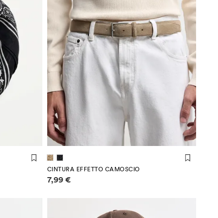
(90 cm)
(95 cm)
(100 cm)
CINTURA EFFETTO CAMOSCIO
Informazioni sui prezzi
7,99 €