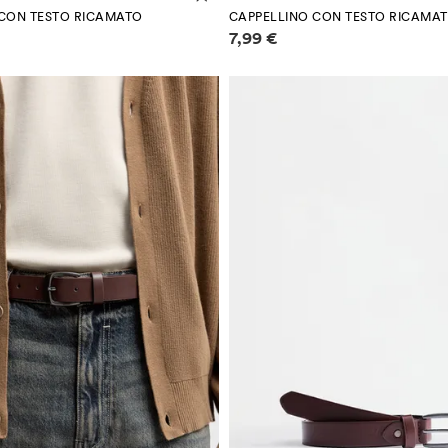
 CON TESTO RICAMATO
CAPPELLINO CON TESTO RICAMA
 sui prezzi
Informazioni sui prezzi
7,99 €