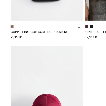
(90 
CAPPELLINO CON SCRITTA RICAMATA
CINTURA ELE
Informazioni sui prezzi
Informazioni
7,99 €
5,99 €