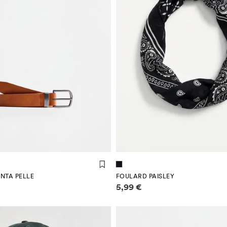
cm)
(95 cm)
(100 cm)
INTA PELLE
FOULARD PAISLEY
 sui prezzi
Informazioni sui prezzi
5,99 €