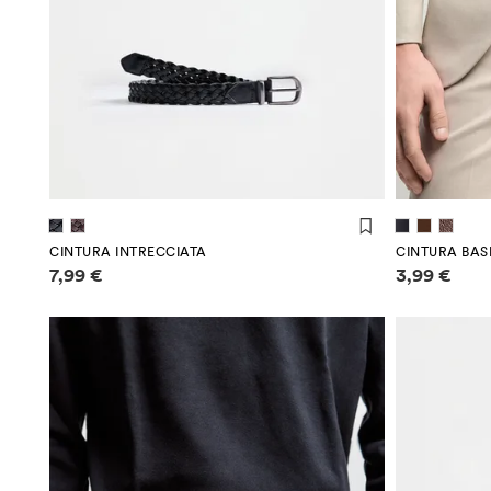
(90 cm)
(95 cm)
(100 cm)
(90 
CINTURA INTRECCIATA
CINTURA BAS
Informazioni sui prezzi
Informazioni
7,99 €
3,99 €