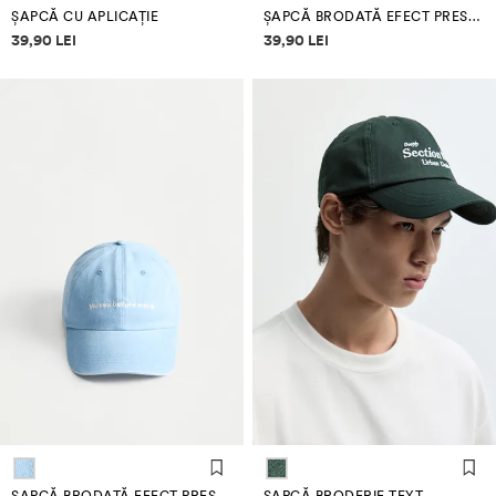
ȘAPCĂ CU APLICAȚIE
ȘAPCĂ BRODATĂ EFECT PRESPĂLAT
Informații despre prețuri
Informații despre prețuri
39,90 LEI
39,90 LEI