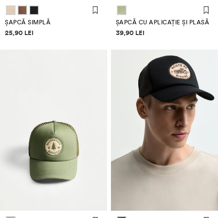
ȘAPCĂ SIMPLĂ
ȘAPCĂ CU APLICAȚIE ȘI PLASĂ
Informații despre prețuri
Informații despre prețuri
25,90 LEI
39,90 LEI