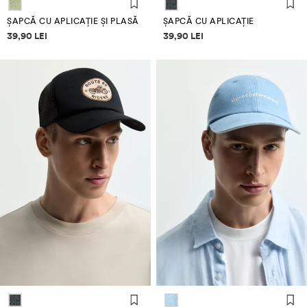
ȘAPCĂ CU APLICAȚIE ȘI PLASĂ
ȘAPCĂ CU APLICAȚIE
Informații despre prețuri
Informații despre prețuri
39,90 LEI
39,90 LEI