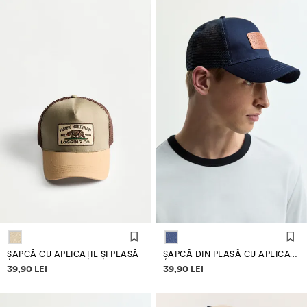
ȘAPCĂ CU APLICAȚIE ȘI PLASĂ
ȘAPCĂ DIN PLASĂ CU APLICAȚIE
Informații despre prețuri
Informații despre prețuri
39,90 LEI
39,90 LEI