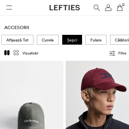
FEMEI
BĂRBAȚI
COPII
ACCESORII
Afișează Tot
Curele
Șepci
Fulare
Călător
Vizualizări
Filtre