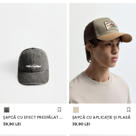
ȘAPCĂ CU EFECT PRESPĂLAT ȘI BRODERIE
ȘAPCĂ CU APLICAȚIE ȘI PLASĂ
Informații despre prețuri
Informații despre prețuri
39,90 LEI
39,90 LEI