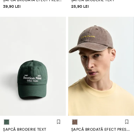
ȘAPCĂ BRODATĂ EFECT PRESPĂLAT
ȘAPCĂ BRODERIE TEXT
Informații despre prețuri
Informații despre prețuri
39,90 LEI
25,90 LEI
ȘAPCĂ BRODERIE TEXT
ȘAPCĂ BRODATĂ EFECT PRESPĂLAT