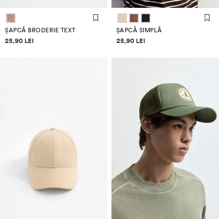
ȘAPCĂ BRODERIE TEXT
ȘAPCĂ SIMPLĂ
Informații despre prețuri
Informații despre prețuri
25,90 LEI
25,90 LEI