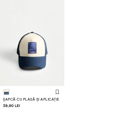
ȘAPCĂ CU PLASĂ ȘI APLICAȚIE
Informații despre prețuri
39,90 LEI