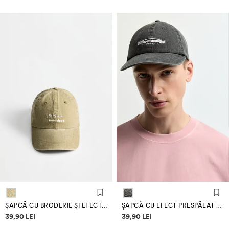
ȘAPCĂ CU BRODERIE ȘI EFECT PRESPĂLAT
ȘAPCĂ CU EFECT PRESPĂLAT ȘI BRODERIE
Informații despre prețuri
Informații despre prețuri
39,90 LEI
39,90 LEI