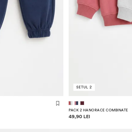
SETUL 2
(104 cm)
(110 cm)
(80 cm)
(86 
PACK 2 HANORACE COMBINATE
Informații despre prețuri
49,90 LEI