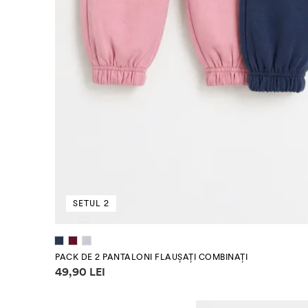
SETUL 2
(80 cm)
(86 cm)
(92 cm)
(98 cm)
PACK DE 2 PANTALONI FLAUȘAȚI COMBINAȚI
Informații despre prețuri
49,90 LEI