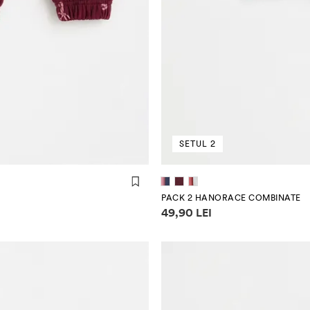
SETUL 2
(104 cm)
(110 cm)
(80 cm)
(86 
PACK 2 HANORACE COMBINATE
Informații despre prețuri
49,90 LEI