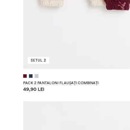
SETUL 2
(80 cm)
(86 cm)
(92 cm)
(98 cm)
PACK 2 PANTALONI FLAUȘAȚI COMBINAȚI
Informații despre prețuri
49,90 LEI