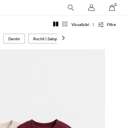
Vizualizări
Filtre
Denim
Rochii | Salopete
Bluze | Topuri
Fuste | 