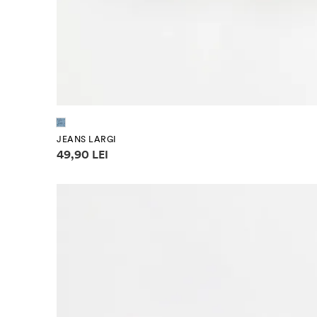
(80 cm)
(86 cm)
(92 cm)
(98 cm)
JEANS LARGI
Informații despre prețuri
49,90 LEI