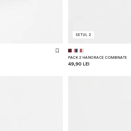
SETUL 2
(104 cm)
(110 cm)
(80 cm)
(86 
PACK 2 HANORACE COMBINATE
Informații despre prețuri
49,90 LEI