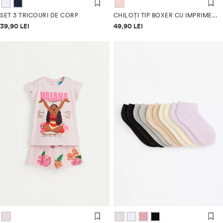
SET 3 TRICOURI DE CORP
CHILOȚI TIP BOXER CU IMPRIMEU (PACK 5)
Informații despre prețuri
Informații despre prețuri
39,90 LEI
49,90 LEI