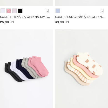
ȘOSETE PÂNĂ LA GLEZNĂ SIMPLE (PACK 10)
ȘOSETE LUNGI PÂNĂ LA GLEZNĂ CU DUNGI (PACK 5)
Informații despre prețuri
Informații despre prețuri
25,90 LEI
39,90 LEI