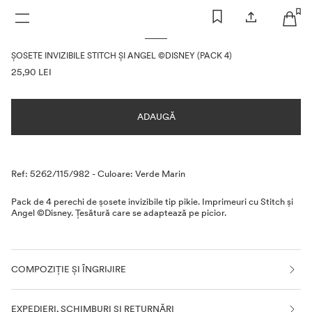
FEMEI
BĂRBAȚI
COPII
ȘOSETE INVIZIBILE STITCH ȘI ANGEL ©DISNEY (PACK 4)
INFORMAȚII DESPRE PREȚURI
25,90 LEI
ADAUGĂ
Descriere
Ref: 5262/115/982
-
Culoare: Verde Marin
Pack de 4 perechi de șosete invizibile tip pikie. Imprimeuri cu Stitch și
Angel ©Disney. Țesătură care se adaptează pe picior.
COMPOZIȚIE ȘI ÎNGRIJIRE
EXPEDIERI, SCHIMBURI ȘI RETURNĂRI