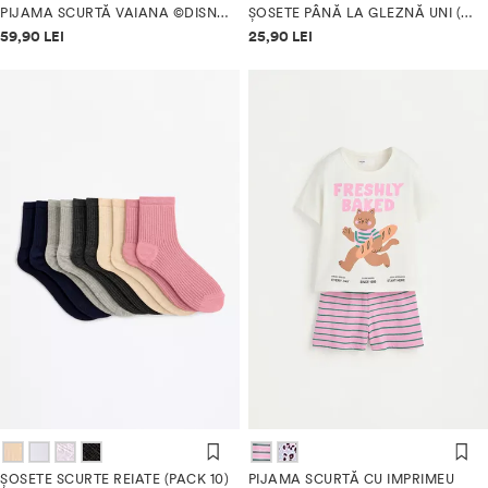
PIJAMA SCURTĂ VAIANA ©DISNEY
ȘOSETE PÂNĂ LA GLEZNĂ UNI (PACK 10)
Informații despre prețuri
Informații despre prețuri
59,90 LEI
25,90 LEI
ȘOSETE SCURTE REIATE (PACK 10)
PIJAMA SCURTĂ CU IMPRIMEU