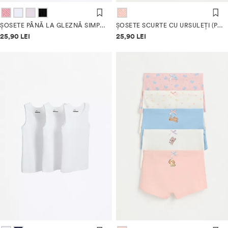
ȘOSETE PÂNĂ LA GLEZNĂ SIMPLE (PACK 10)
ȘOSETE SCURTE CU URSULEȚI (PACK 5)
Informații despre prețuri
Informații despre prețuri
25,90 LEI
25,90 LEI