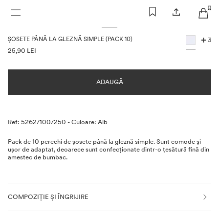
FEMEI
BĂRBAȚI
COPII
+
ȘOSETE PÂNĂ LA GLEZNĂ SIMPLE (PACK 10)
3
INFORMAȚII DESPRE PREȚURI
25,90 LEI
ADAUGĂ
Descriere
Ref: 5262/100/250
-
Culoare: Alb
Pack de 10 perechi de șosete până la gleznă simple. Sunt comode și
ușor de adaptat, deoarece sunt confecționate dintr-o țesătură fină din
amestec de bumbac.
COMPOZIȚIE ȘI ÎNGRIJIRE