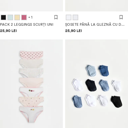
+ 1
PACK 2 LEGGINGS SCURȚI UNI
ȘOSETE PÂNĂ LA GLEZNĂ CU DUNGI (PACK 5)
Informații despre prețuri
Informații despre prețuri
25,90 LEI
25,90 LEI