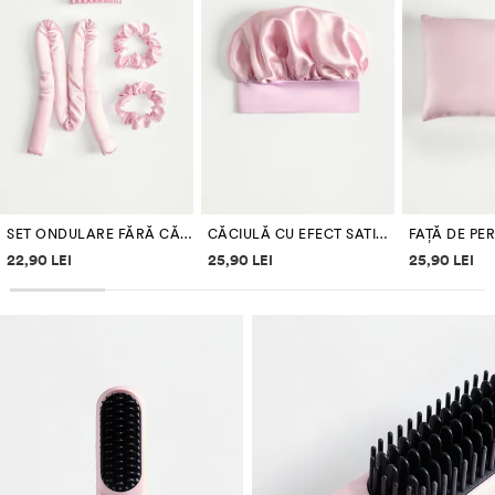
SET ONDULARE FĂRĂ CĂLDURĂ
CĂCIULĂ CU EFECT SATINAT
Informații despre prețuri
Informații despre prețuri
Informați
22,90 LEI
25,90 LEI
25,90 LEI