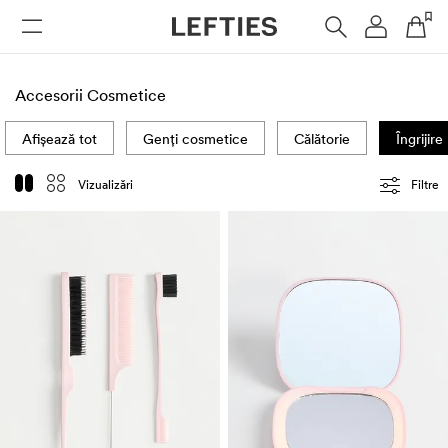
FEMEI
BĂRBAȚI
COPII
Accesorii Cosmetice
Afișează tot
Genți cosmetice
Călătorie
Îngrijir
Vizualizări
Filtre