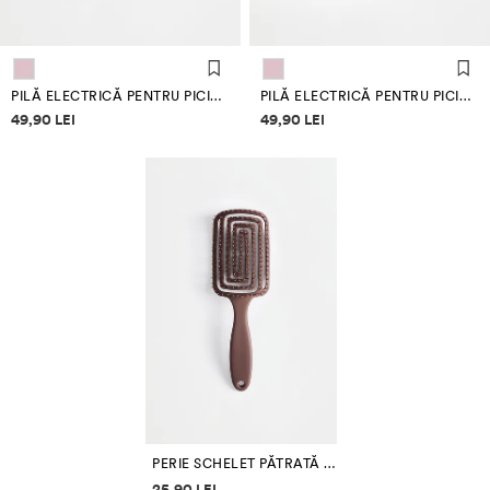
PILĂ ELECTRICĂ PENTRU PICIOARE
PILĂ ELECTRICĂ PENTRU PICIOARE
Informații despre prețuri
Informații despre prețuri
49,90 LEI
49,90 LEI
PERIE SCHELET PĂTRATĂ PENTRU PĂR
Informații despre prețuri
25,90 LEI