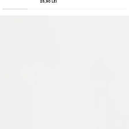
Informații despre prețuri
25,90 LEI