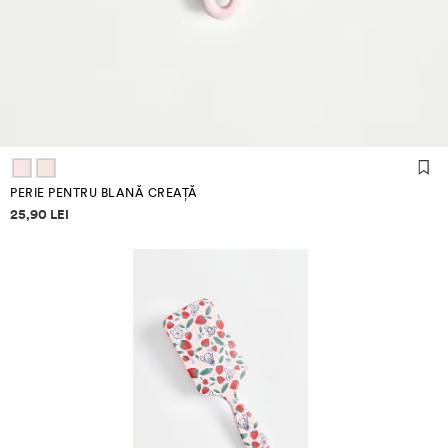
PERIE PENTRU BLANĂ CREAȚĂ
Informații despre prețuri
25,90 LEI