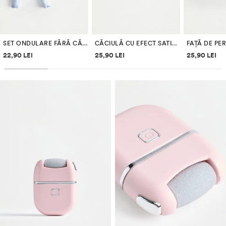
SET ONDULARE FĂRĂ CĂLDURĂ
CĂCIULĂ CU EFECT SATINAT
Informații despre prețuri
Informații despre prețuri
Informați
22,90 LEI
25,90 LEI
25,90 LEI