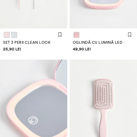
SET 3 PERII CLEAN LOOK
OGLINDĂ CU LUMINĂ LED
Informații despre prețuri
Informații despre prețuri
25,90 LEI
49,90 LEI