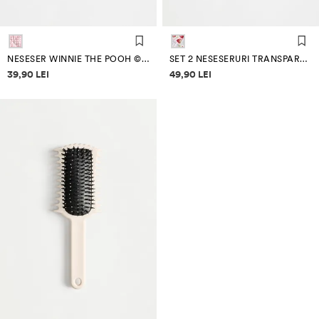
NESESER WINNIE THE POOH ©DISNEY CAROURI VICHY
SET 2 NESESERURI TRANSPARENTE WINNIE THE POOH ©DISNEY
Informații despre prețuri
Informații despre prețuri
39,90 LEI
49,90 LEI