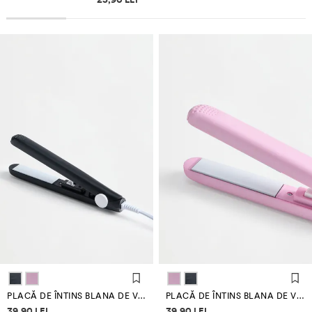
PLACĂ DE ÎNTINS BLANA DE VOIAJ
PLACĂ DE ÎNTINS BLANA DE VOIAJ
Informații despre prețuri
Informații despre prețuri
39,90 LEI
39,90 LEI