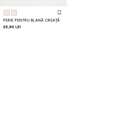
PERIE PENTRU BLANĂ CREAȚĂ
Informații despre prețuri
25,90 LEI