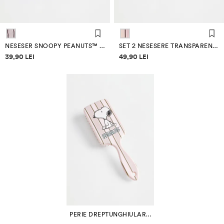
NESESER SNOOPY PEANUTS™ MATLASAT
SET 2 NESESERE TRANSPARENTE SNOOPY PEANUTS™
Informații despre prețuri
Informații despre prețuri
39,90 LEI
49,90 LEI
PERIE DREPTUNGHIULARĂ SNOOPY PEANUTS™