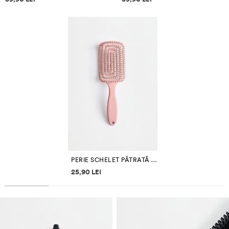
PERIE SCHELET PĂTRATĂ PENTRU PĂR
Informații despre prețuri
25,90 LEI