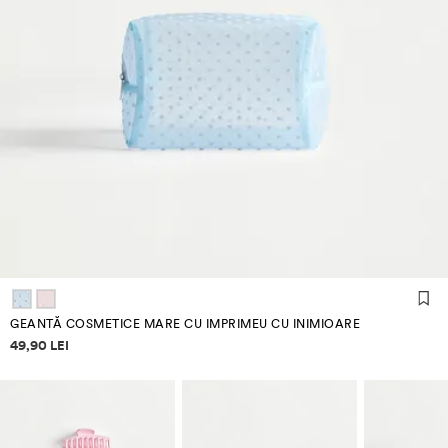
GEANTĂ COSMETICE MARE CU IMPRIMEU CU INIMIOARE
Informații despre prețuri
49,90 LEI