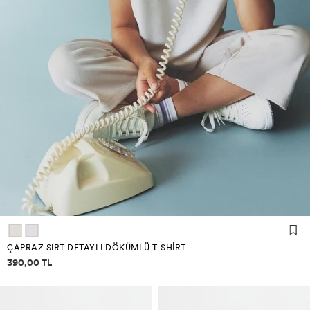
ÇAPRAZ SIRT DETAYLI DÖKÜMLÜ T-SHIRT
Fiyat bilgisi
390,00 TL