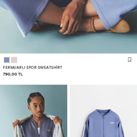
FERMUARLI SPOR SWEATSHIRT
Fiyat bilgisi
790,00 TL