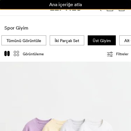
Ana içeriğe atla
KADIN
ERKEK
ÇOCUK
HOME
Spor Giyim
Tümünü Görüntüle
İki Parçalı Set
Üst Giyim
Alt
Görüntüleme
Fi̇ltreler