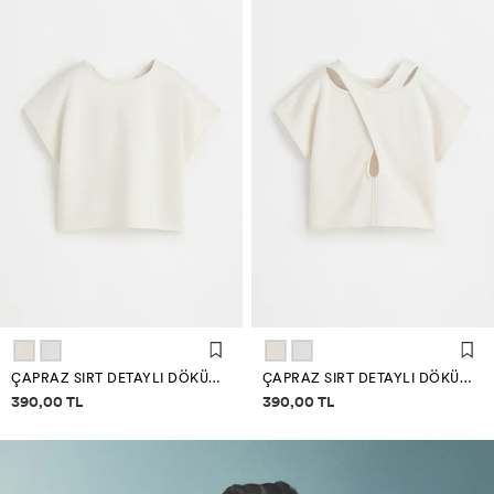
ÇAPRAZ SIRT DETAYLI DÖKÜMLÜ T-SHIRT
ÇAPRAZ SIRT DETAYLI DÖKÜMLÜ T-SHIRT
Fiyat bilgisi
Fiyat bilgisi
390,00 TL
390,00 TL