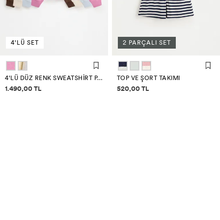
4'LÜ SET
2 PARÇALI SET
4'LÜ DÜZ RENK SWEATSHIRT PACK
TOP VE ŞORT TAKIMI
Fiyat bilgisi
Fiyat bilgisi
1.490,00 TL
520,00 TL