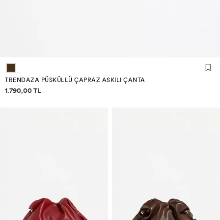
TRENDAZA PÜSKÜLLÜ ÇAPRAZ ASKILI ÇANTA
Fiyat bilgisi
1.790,00 TL