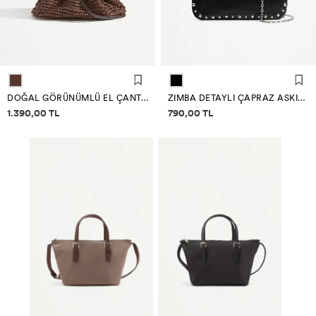
DOĞAL GÖRÜNÜMLÜ EL ÇANTASI
ZIMBA DETAYLI ÇAPRAZ ASKILI ÇANTA
Fiyat bilgisi
Fiyat bilgisi
1.390,00 TL
790,00 TL