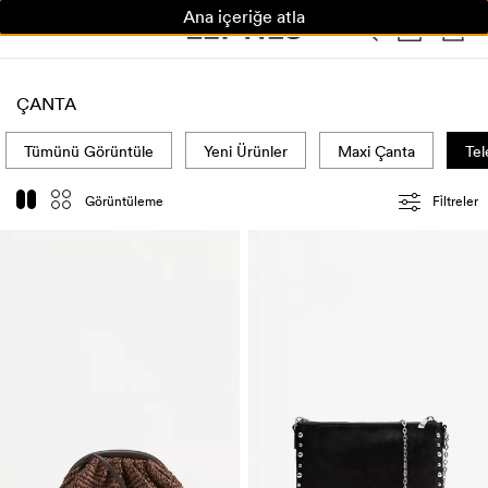
Ana içeriğe atla
KADIN
ERKEK
ÇOCUK
HOME
ÇANTA
Tümünü Görüntüle
Yeni Ürünler
Maxi Çanta
Tel
Görüntüleme
Fi̇ltreler