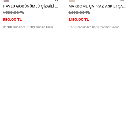
HAVLU GÖRÜNÜMLÜ ÇIZGILI ÇANTA
MAKROME ÇAPRAZ ASKILI ÇANTA
Fiyat bilgisi
Fiyat bilgisi
1.390,00 TL
1.690,00 TL
990,00 TL
1.190,00 TL
04/08 tarihinden 01/09 tarihine kadar
04/08 tarihinden 01/09 tarihine kadar