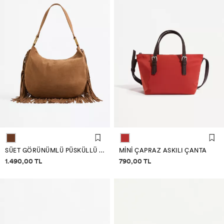
SÜET GÖRÜNÜMLÜ PÜSKÜLLÜ ÇAPRAZ ASKILI ÇANTA
MINI ÇAPRAZ ASKILI ÇANTA
Fiyat bilgisi
Fiyat bilgisi
1.490,00 TL
790,00 TL