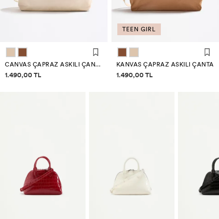
TEEN GIRL
CANVAS ÇAPRAZ ASKILI ÇANTA
KANVAS ÇAPRAZ ASKILI ÇANTA
Fiyat bilgisi
Fiyat bilgisi
1.490,00 TL
1.490,00 TL