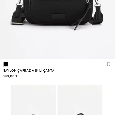
NAYLON ÇAPRAZ ASKILI ÇANTA
Fiyat bilgisi
890,00 TL