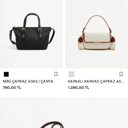
MINI ÇAPRAZ ASKILI ÇANTA
KAPAKLI KANVAS ÇAPRAZ ASKILI ÇANTA
Fiyat bilgisi
Fiyat bilgisi
790,00 TL
1.290,00 TL