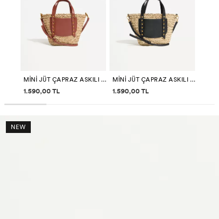
MINI JÜT ÇAPRAZ ASKILI ÇANTA
MINI JÜT ÇAPRAZ ASKILI ÇANTA
Fiyat bilgisi
Fiyat bilgisi
1.590,00 TL
1.590,00 TL
NEW